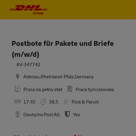
Skip to main content
Skip to main content
-
-
Postbote für Pakete und Briefe
(m/w/d)
AV-347742
Adenau,Rheinland-Pfalz,Germany
Praca na pełny etat
Praca tymczasowa
17.92
38.5
Post & Parcel
Deutsche Post AG
Yes