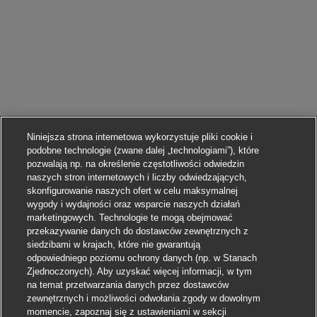
Niniejsza strona internetowa wykorzystuje pliki cookie i
podobne technologie (zwane dalej „technologiami”), które
pozwalają np. na określenie częstotliwości odwiedzin
naszych stron internetowych i liczby odwiedzających,
skonfigurowanie naszych ofert w celu maksymalnej
wygody i wydajności oraz wsparcie naszych działań
marketingowych. Technologie te mogą obejmować
przekazywanie danych do dostawców zewnętrznych z
siedzibami w krajach, które nie gwarantują
odpowiedniego poziomu ochrony danych (np. w Stanach
Zjednoczonych). Aby uzyskać więcej informacji, w tym
na temat przetwarzania danych przez dostawców
zewnętrznych i możliwości odwołania zgody w dowolnym
momencie, zapoznaj się z ustawieniami w sekcji