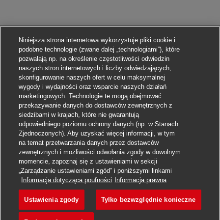
Niniejsza strona internetowa wykorzystuje pliki cookie i
podobne technologie (zwane dalej „technologiami”), które
pozwalają np. na określenie częstotliwości odwiedzin
naszych stron internetowych i liczby odwiedzających,
skonfigurowanie naszych ofert w celu maksymalnej
wygody i wydajności oraz wsparcie naszych działań
marketingowych. Technologie te mogą obejmować
przekazywanie danych do dostawców zewnętrznych z
siedzibami w krajach, które nie gwarantują
odpowiedniego poziomu ochrony danych (np. w Stanach
Zjednoczonych). Aby uzyskać więcej informacji, w tym
na temat przetwarzania danych przez dostawców
zewnętrznych i możliwości odwołania zgody w dowolnym
momencie, zapoznaj się z ustawieniami w sekcji
„Zarządzanie ustawieniami zgód” i poniższymi linkami
Aplikuj
Informacja dotycząca poufności
Informacja prawna
Ustawienia zgody
Tylko bezwzględnie konieczne
Postbote für Pakete und B
Obserwuj