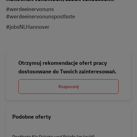
#werdeeinervonuns
#werdeeinervonunspostbote
#jobsNLHannover
Otrzymuj rekomendacje ofert pracy
dostosowane do Twoich zainteresowań.
Rozpocznij
Podobne oferty
Postbote für Pakete und Briefe (m/w/d)