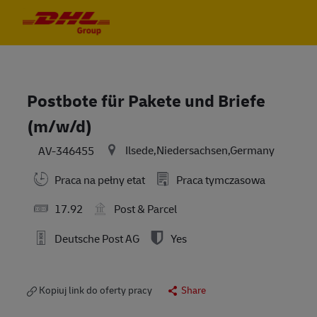
Skip to main content
Skip to main content
-
-
Postbote für Pakete und Briefe
(m/w/d)
Ilsede,Niedersachsen,Germany
AV-346455
Praca na pełny etat
Praca tymczasowa
17.92
Post & Parcel
Deutsche Post AG
Yes
Kopiuj link do oferty pracy
Share