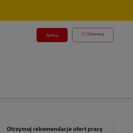
Postbote für P
Obserwuj
Aplikuj
Otrzymuj rekomendacje ofert pracy