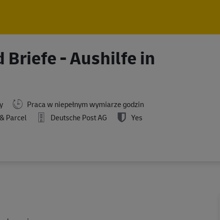
Skip to main content
Skip to main content
Briefe - Aushilfe in
y
Praca w niepełnym wymiarze godzin
& Parcel
Deutsche Post AG
Yes