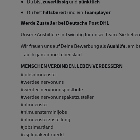
Du bist
zuverlässig
und
pünktlich
Du bist
hilfsbereit
und ein
Teamplayer
Werde Zusteller bei Deutsche Post DHL
Unsere Aushilfen sind wichtig für unser Team. Sie helfen 
Wir freuen uns auf Deine Bewerbung als
Aushilfe
, am b
– auch ganz ohne Lebenslauf.
MENSCHEN VERBINDEN, LEBEN VERBESSERN
#jobsnlmuenster
#werdeeinervonuns
#werdeeinervonunspostbote
#werdeeinervonunspaketzusteller
#nlmuenster
#nlmuensterminijobs
#nlmuensterzustellung
#jobsimartland
#zsplquakenbrueckl