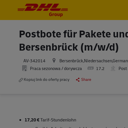
-
-
Postbote für Pakete und 
Bersenbrück (m/w/d)
Bersenbrück,Niedersachsen,German
AV-342014
Praca sezonowa / dorywcza
17.2
Post 
Kopiuj link do oferty pracy
Share
17,20 €
Tarif-Stundenlohn