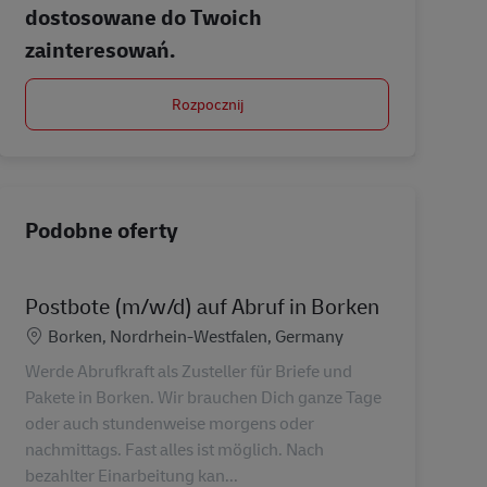
dostosowane do Twoich
zainteresowań.
Rozpocznij
Podobne oferty
Postbote (m/w/d) auf Abruf in Borken
Lokalizacja
Borken, Nordrhein-Westfalen, Germany
Werde Abrufkraft als Zusteller für Briefe und
Pakete in Borken. Wir brauchen Dich ganze Tage
oder auch stundenweise morgens oder
nachmittags. Fast alles ist möglich. Nach
bezahlter Einarbeitung kan...