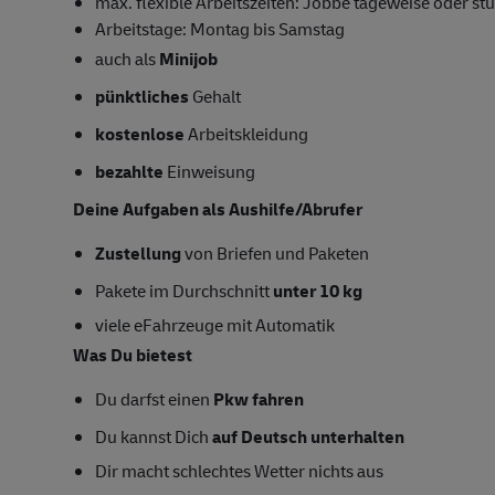
max. flexible Arbeitszeiten: Jobbe tageweise oder s
Arbeitstage: Montag bis Samstag
auch als
Minijob
pünktliches
Gehalt
kostenlose
Arbeitskleidung
bezahlte
Einweisung
Deine Aufgaben als Aushilfe/Abrufer
Zustellung
von Briefen und Paketen
Pakete im Durchschnitt
unter 10 kg
viele eFahrzeuge mit Automatik
Was Du bietest
Du darfst einen
Pkw fahren
Du kannst Dich
auf Deutsch unterhalten
Dir macht schlechtes Wetter nichts aus