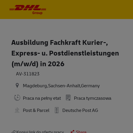
Skip to main content
Skip to main content
-
-
Ausbildung Fachkraft Kurier-,
Express- u. Postdienstleistungen
(m/w/d) in 2026
AV-311823
Magdeburg,Sachsen-Anhalt,Germany
Praca na pełny etat
Praca tymczasowa
Post & Parcel
Deutsche Post AG
Kopiuj link do oferty pracy
Share