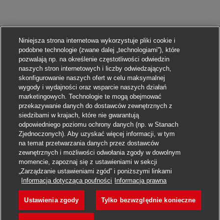
Niniejsza strona internetowa wykorzystuje pliki cookie i
podobne technologie (zwane dalej „technologiami”), które
pozwalają np. na określenie częstotliwości odwiedzin
naszych stron internetowych i liczby odwiedzających,
skonfigurowanie naszych ofert w celu maksymalnej
wygody i wydajności oraz wsparcie naszych działań
marketingowych. Technologie te mogą obejmować
przekazywanie danych do dostawców zewnętrznych z
siedzibami w krajach, które nie gwarantują
odpowiedniego poziomu ochrony danych (np. w Stanach
Zjednoczonych). Aby uzyskać więcej informacji, w tym
na temat przetwarzania danych przez dostawców
zewnętrznych i możliwości odwołania zgody w dowolnym
momencie, zapoznaj się z ustawieniami w sekcji
„Zarządzanie ustawieniami zgód” i poniższymi linkami
Aplikuj
Informacja dotycząca poufności
Informacja prawna
Ustawienia zgody
Tylko bezwzględnie konieczne
Ausbildung Fachkraft Kurie
Obserwuj