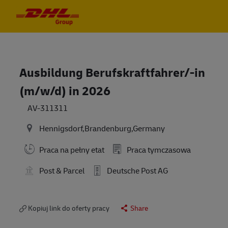
Skip to main content
Skip to main content
-
-
Ausbildung Berufskraftfahrer/-in
(m/w/d) in 2026
AV-311311
Hennigsdorf,Brandenburg,Germany
Praca na pełny etat
Praca tymczasowa
Post & Parcel
Deutsche Post AG
Kopiuj link do oferty pracy
Share