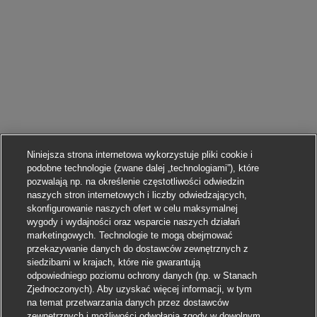
Niniejsza strona internetowa wykorzystuje pliki cookie i
podobne technologie (zwane dalej „technologiami”), które
pozwalają np. na określenie częstotliwości odwiedzin
naszych stron internetowych i liczby odwiedzających,
skonfigurowanie naszych ofert w celu maksymalnej
wygody i wydajności oraz wsparcie naszych działań
marketingowych. Technologie te mogą obejmować
przekazywanie danych do dostawców zewnętrznych z
siedzibami w krajach, które nie gwarantują
odpowiedniego poziomu ochrony danych (np. w Stanach
Zjednoczonych). Aby uzyskać więcej informacji, w tym
na temat przetwarzania danych przez dostawców
zewnętrznych i możliwości odwołania zgody w dowolnym