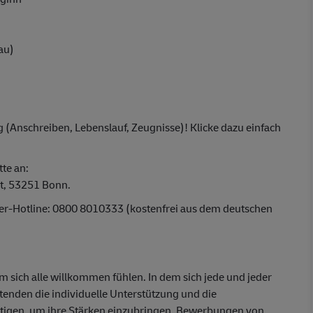
au)
 (Anschreiben, Lebenslauf, Zeugnisse)! Klicke dazu einfach
tte an:
t, 53251 Bonn.
ber-Hotline: 0800 8010333 (kostenfrei aus dem deutschen
em sich alle willkommen fühlen. In dem sich jede und jeder
itenden die individuelle Unterstützung und die
ötigen, um ihre Stärken einzubringen. Bewerbungen von