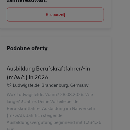
Rozpocznij
Podobne oferty
Ausbildung Berufskraftfahrer/-in
(m/w/d) in 2026
Lokalizacja
Ludwigsfelde, Brandenburg, Germany
Wo? Ludwigsfelde. Wann? 28.08.2026. Wie
lange? 3 Jahre. Deine Vorteile bei der
Berufskraftfahrer Ausbildung im Nahverkehr
(m/w/d). Jährlich steigende
Ausbildungsvergütung beginnend mit 1.334,26
Eur...