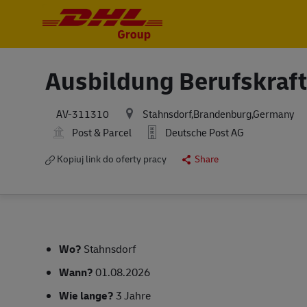
-
-
Ausbildung Berufskraft
Stahnsdorf,Brandenburg,Germany
AV-311310
Post & Parcel
Deutsche Post AG
Kopiuj link do oferty pracy
Share
Wo?
Stahnsdorf
Wann?
01.08.2026
Wie lange?
3 Jahre