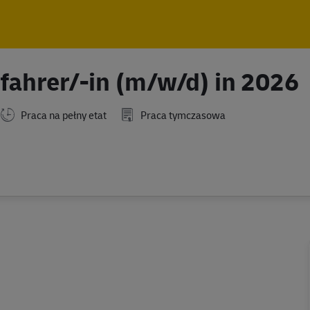
Skip to main content
Skip to main content
fahrer/-in (m/w/d) in 2026
Praca na pełny etat
Praca tymczasowa