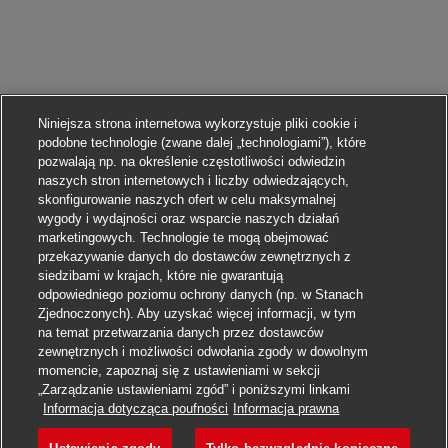
Niniejsza strona internetowa wykorzystuje pliki cookie i
podobne technologie (zwane dalej „technologiami”), które
pozwalają np. na określenie częstotliwości odwiedzin
naszych stron internetowych i liczby odwiedzających,
skonfigurowanie naszych ofert w celu maksymalnej
wygody i wydajności oraz wsparcie naszych działań
marketingowych. Technologie te mogą obejmować
przekazywanie danych do dostawców zewnętrznych z
siedzibami w krajach, które nie gwarantują
odpowiedniego poziomu ochrony danych (np. w Stanach
Zjednoczonych). Aby uzyskać więcej informacji, w tym
na temat przetwarzania danych przez dostawców
zewnętrznych i możliwości odwołania zgody w dowolnym
momencie, zapoznaj się z ustawieniami w sekcji
„Zarządzanie ustawieniami zgód” i poniższymi linkami
Aplikuj
Informacja dotycząca poufności
Informacja prawna