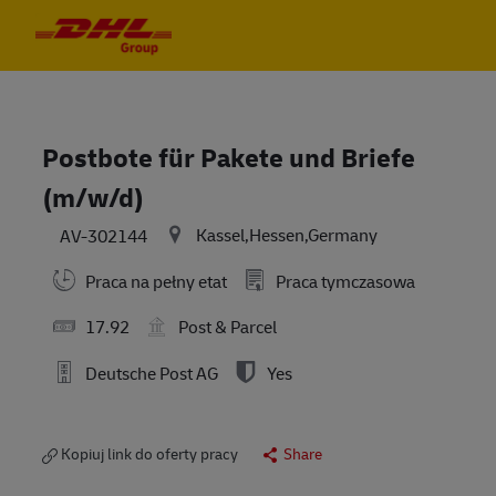
Skip to main content
Skip to main content
-
-
Postbote für Pakete und Briefe
(m/w/d)
Kassel,Hessen,Germany
AV-302144
Praca na pełny etat
Praca tymczasowa
17.92
Post & Parcel
Deutsche Post AG
Yes
Kopiuj link do oferty pracy
Share