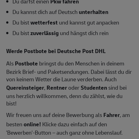
Du darfst einen
Pkw fahren
Du kannst dich auf Deutsch
unterhalten
Du bist
wetterfest
und kannst gut anpacken
Du bist
zuverlässig
und hängst dich rein
Werde Postbote bei Deutsche Post DHL
Als
Postbote
bringst du den Menschen in deinem
Bezirk Brief- und Paketsendungen. Dabei lässt du dir
von keinem Wetter die Laune verderben. Auch
Quereinsteiger
,
Rentner
oder
Studenten
sind bei
uns herzlich willkommen, denn du zählst, wie du
bist!
Wir freuen uns auf deine Bewerbung als
Fahrer
, am
besten
online!
Klicke dazu einfach auf den
'Bewerben'-Button – auch ganz ohne Lebenslauf.