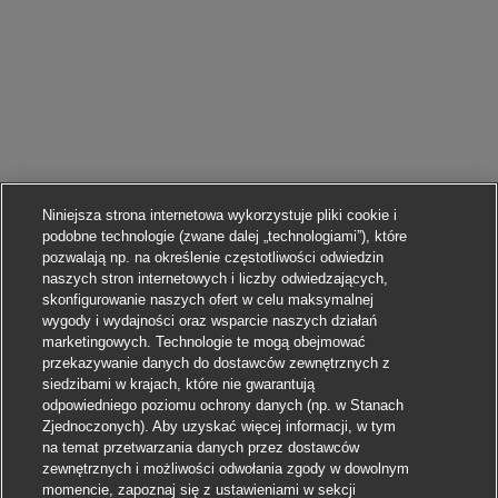
Niniejsza strona internetowa wykorzystuje pliki cookie i
podobne technologie (zwane dalej „technologiami”), które
pozwalają np. na określenie częstotliwości odwiedzin
naszych stron internetowych i liczby odwiedzających,
skonfigurowanie naszych ofert w celu maksymalnej
wygody i wydajności oraz wsparcie naszych działań
marketingowych. Technologie te mogą obejmować
przekazywanie danych do dostawców zewnętrznych z
siedzibami w krajach, które nie gwarantują
odpowiedniego poziomu ochrony danych (np. w Stanach
Zjednoczonych). Aby uzyskać więcej informacji, w tym
na temat przetwarzania danych przez dostawców
zewnętrznych i możliwości odwołania zgody w dowolnym
momencie, zapoznaj się z ustawieniami w sekcji