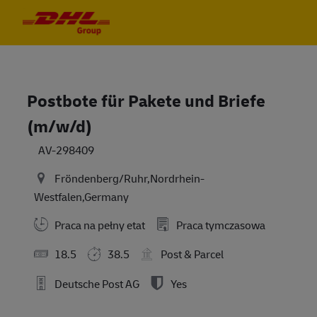
Skip to main content
Skip to main content
-
-
Postbote für Pakete und Briefe
(m/w/d)
AV-298409
Fröndenberg/Ruhr,Nordrhein-
Westfalen,Germany
Praca na pełny etat
Praca tymczasowa
18.5
38.5
Post & Parcel
Deutsche Post AG
Yes