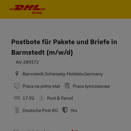
Skip to main content
Skip to main content
-
-
Postbote für Pakete und Briefe in
Barmstedt (m/w/d)
AV-289372
Barmstedt,Schleswig-Holstein,Germany
Praca na pełny etat
Praca tymczasowa
17.92
Post & Parcel
Deutsche Post AG
Yes