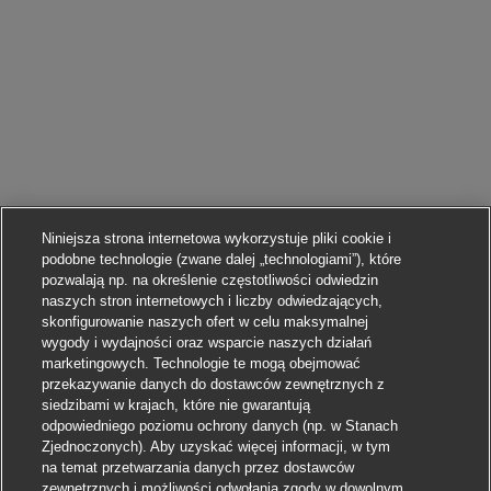
Niniejsza strona internetowa wykorzystuje pliki cookie i
podobne technologie (zwane dalej „technologiami”), które
pozwalają np. na określenie częstotliwości odwiedzin
naszych stron internetowych i liczby odwiedzających,
skonfigurowanie naszych ofert w celu maksymalnej
wygody i wydajności oraz wsparcie naszych działań
marketingowych. Technologie te mogą obejmować
przekazywanie danych do dostawców zewnętrznych z
siedzibami w krajach, które nie gwarantują
odpowiedniego poziomu ochrony danych (np. w Stanach
Zjednoczonych). Aby uzyskać więcej informacji, w tym
na temat przetwarzania danych przez dostawców
zewnętrznych i możliwości odwołania zgody w dowolnym