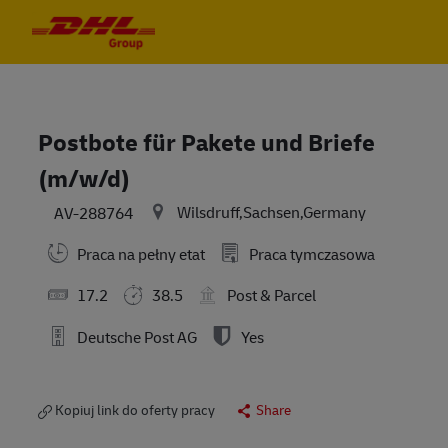
Skip to main content
Skip to main content
-
-
Postbote für Pakete und Briefe
(m/w/d)
Wilsdruff,Sachsen,Germany
AV-288764
Praca na pełny etat
Praca tymczasowa
17.2
38.5
Post & Parcel
Deutsche Post AG
Yes
Kopiuj link do oferty pracy
Share