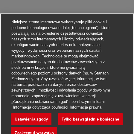
Niniejsza strona internetowa wykorzystuje pliki cookie i
podobne technologie (zwane dalej „technologiami”), które
pozwalają np. na określenie częstotliwości odwiedzin
naszych stron internetowych i liczby odwiedzających,
skonfigurowanie naszych ofert w celu maksymalnej
wygody i wydajności oraz wsparcie naszych działań
marketingowych. Technologie te mogą obejmować
przekazywanie danych do dostawców zewnętrznych z
siedzibami w krajach, które nie gwarantują
odpowiedniego poziomu ochrony danych (np. w Stanach
Zjednoczonych). Aby uzyskać więcej informacji, w tym
na temat przetwarzania danych przez dostawców
zewnętrznych i możliwości odwołania zgody w dowolnym
momencie, zapoznaj się z ustawieniami w sekcji
„Zarządzanie ustawieniami zgód” i poniższymi linkami
Aplikuj
Informacja dotycząca poufności
Informacja prawna
Ustawienia zgody
Tylko bezwzględnie konieczne
Postbote für Pakete und B
Obserwuj
Zaakceptuj wszystko