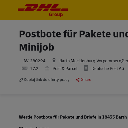
-
-
Postbote für Pakete und
Minijob
Barth,Mecklenburg-Vorpommern,Ge
AV-280294
17.2
Post & Parcel
Deutsche Post AG
Kopiuj link do oferty pracy
Share
Werde Postbote für Pakete und Briefe in 18435 Barth 