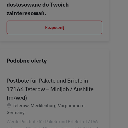
dostosowane do Twoich
zainteresowań.
Rozpocznij
Podobne oferty
Postbote für Pakete und Briefe in
17166 Teterow – Minijob / Aushilfe
(m/w/d)
Lokalizacja
Teterow, Mecklenburg-Vorpommern,
Germany
Werde Postbote für Pakete und Briefe in 17166