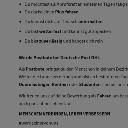
Du möchtest als Abrufkraft an einzelnen Tagen tätig s
Du darfst einen
Pkw fahren
Du kannst dich auf Deutsch
unterhalten
Du bist
wetterfest
und kannst gut anpacken
Du bist
zuverlässig
und hängst dich rein
Werde Postbote bei Deutsche Post DHL
Als
Postbote
bringst du den Menschen in deinem Bezirk
Wetter die Laune verderben und bist an bestimmten T
Quereinsteiger
,
Rentner
oder
Studenten
sind bei uns h
Wir freuen uns auf deine Bewerbung als
Fahrer
, am bes
auch ganz ohne Lebenslauf.
MENSCHEN VERBINDEN, LEBEN VERBESSERN
#werdeeinervonuns