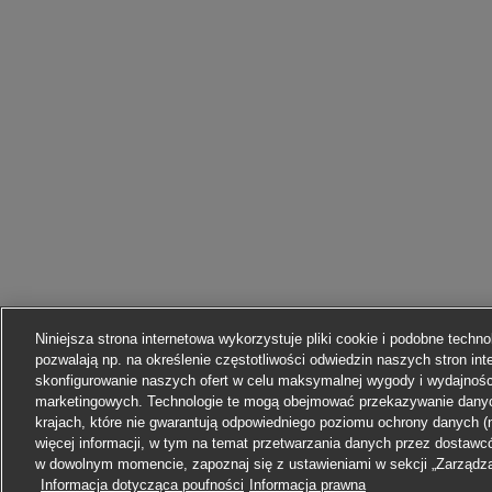
Niniejsza strona internetowa wykorzystuje pliki cookie i podobne technol
pozwalają np. na określenie częstotliwości odwiedzin naszych stron int
skonfigurowanie naszych ofert w celu maksymalnej wygody i wydajnośc
marketingowych. Technologie te mogą obejmować przekazywanie dany
krajach, które nie gwarantują odpowiedniego poziomu ochrony danych 
więcej informacji, w tym na temat przetwarzania danych przez dostaw
w dowolnym momencie, zapoznaj się z ustawieniami w sekcji „Zarządza
Informacja dotycząca poufności
Informacja prawna