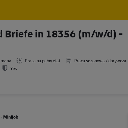
Skip to main content
Skip to main content
 Briefe in 18356 (m/w/d) -
rmany
Praca na pełny etat
Praca sezonowa / dorywcza
Yes
- Minijob