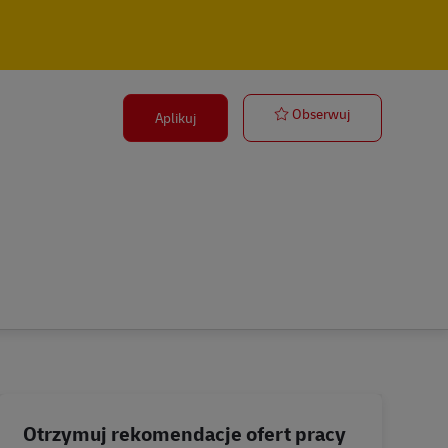
Postbote für P
Obserwuj
Aplikuj
Otrzymuj rekomendacje ofert pracy