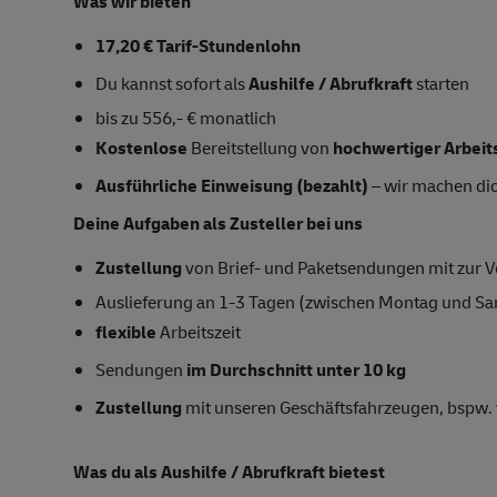
Was wir bieten
17,20 € Tarif-Stundenlohn
Du kannst sofort als
Aushilfe / Abrufkraft
starten
bis zu 556,- € monatlich
Kostenlose
Bereitstellung von
hochwertiger Arbeit
Ausführliche Einweisung (bezahlt)
– wir machen dich
Deine Aufgaben als Zusteller bei uns
Zustellung
von Brief- und Paketsendungen mit zur Ve
Auslieferung an 1-3 Tagen (zwischen Montag und S
flexible
Arbeitszeit
Sendungen
im Durchschnitt unter 10 kg
Zustellung
mit unseren Geschäftsfahrzeugen, bspw. 
Was du als Aushilfe / Abrufkraft bietest