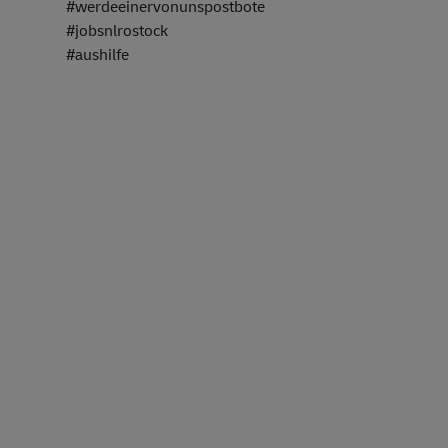
#werdeeinervonunspostbote
#jobsnlrostock
#aushilfe