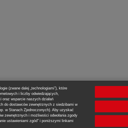
ogie (zwane dalej „technologiami”), które
ernetowych i liczby odwiedzających,
i oraz wsparcie naszych działań
ch do dostawców zewnętrznych z siedzibami w
(np. w Stanach Zjednoczonych). Aby uzyskać
ców zewnętrznych i możliwości odwołania zgody
nie ustawieniami zgód” i poniższymi linkami