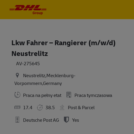
Skip to main content
Skip to main content
-
-
Lkw Fahrer – Rangierer (m/w/d)
Neustrelitz
AV-275645
Neustrelitz,Mecklenburg-
Vorpommern,Germany
Praca na pełny etat
Praca tymczasowa
17.4
38.5
Post & Parcel
Deutsche Post AG
Yes