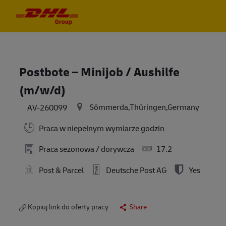
Skip to main content
Skip to main content
-
-
Postbote – Minijob / Aushilfe
(m/w/d)
Sömmerda,Thüringen,Germany
AV-260099
Praca w niepełnym wymiarze godzin
Praca sezonowa / dorywcza
17.2
Post & Parcel
Deutsche Post AG
Yes
Kopiuj link do oferty pracy
Share