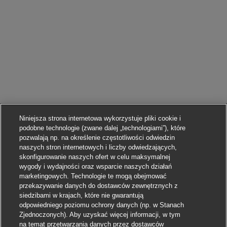
Niniejsza strona internetowa wykorzystuje pliki cookie i
podobne technologie (zwane dalej „technologiami”), które
pozwalają np. na określenie częstotliwości odwiedzin
naszych stron internetowych i liczby odwiedzających,
skonfigurowanie naszych ofert w celu maksymalnej
wygody i wydajności oraz wsparcie naszych działań
marketingowych. Technologie te mogą obejmować
przekazywanie danych do dostawców zewnętrznych z
siedzibami w krajach, które nie gwarantują
odpowiedniego poziomu ochrony danych (np. w Stanach
Zjednoczonych). Aby uzyskać więcej informacji, w tym
na temat przetwarzania danych przez dostawców