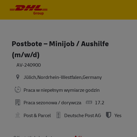
Skip to main content
Skip to main content
-
-
Postbote – Minijob / Aushilfe
(m/w/d)
AV-240900
Jülich,Nordrhein-Westfalen,Germany
Praca w niepełnym wymiarze godzin
Praca sezonowa / dorywcza
17.2
Post & Parcel
Deutsche Post AG
Yes