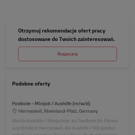
Otrzymuj rekomendacje ofert pracy
dostosowane do Twoich zainteresowań.
Rozpocznij
Podobne oferty
Postbote – Minijob / Aushilfe (m/w/d)
Lokalizacja
Hermeskeil, Rheinland-Pfalz, Germany
Werde Aushilfe / Minijobber als Postbote für Pakete
und Briefe in Hermeskeil. Als Aushilfe / Minijobber
bist du an einzelnen Tagen oder auch stundenweise