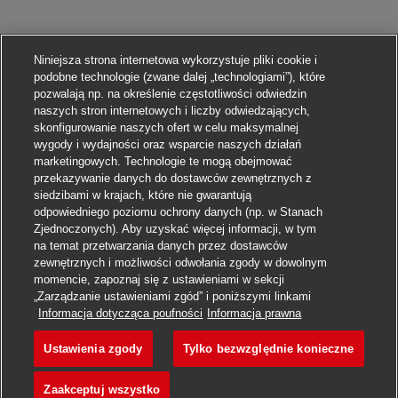
Niniejsza strona internetowa wykorzystuje pliki cookie i
podobne technologie (zwane dalej „technologiami”), które
pozwalają np. na określenie częstotliwości odwiedzin
naszych stron internetowych i liczby odwiedzających,
skonfigurowanie naszych ofert w celu maksymalnej
wygody i wydajności oraz wsparcie naszych działań
marketingowych. Technologie te mogą obejmować
przekazywanie danych do dostawców zewnętrznych z
siedzibami w krajach, które nie gwarantują
odpowiedniego poziomu ochrony danych (np. w Stanach
Zjednoczonych). Aby uzyskać więcej informacji, w tym
na temat przetwarzania danych przez dostawców
zewnętrznych i możliwości odwołania zgody w dowolnym
momencie, zapoznaj się z ustawieniami w sekcji
„Zarządzanie ustawieniami zgód” i poniższymi linkami
Aplikuj
Informacja dotycząca poufności
Informacja prawna
Ustawienia zgody
Tylko bezwzględnie konieczne
Postbote für Pakete und Bri
Obserwuj
Zaakceptuj wszystko