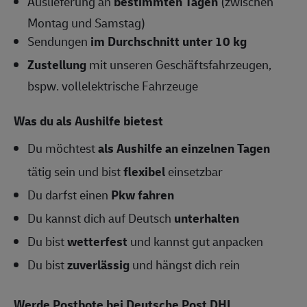
Auslieferung an
bestimmten Tagen
(zwischen
Montag und Samstag)
Sendungen
im Durchschnitt unter 10 kg
Zustellung
mit unseren Geschäftsfahrzeugen,
bspw. vollelektrische Fahrzeuge
Was du als Aushilfe bietest
Du möchtest
als Aushilfe an einzelnen Tagen
tätig sein und bist
flexibel
einsetzbar
Du darfst einen
Pkw fahren
Du kannst dich auf Deutsch
unterhalten
Du bist
wetterfest
und kannst gut anpacken
Du bist
zuverlässig
und hängst dich rein
Werde Postbote bei Deutsche Post DHL