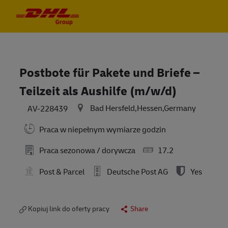
Skip to main content
Skip to main content
-
-
Postbote für Pakete und Briefe –
Teilzeit als Aushilfe (m/w/d)
Bad Hersfeld,Hessen,Germany
AV-228439
Praca w niepełnym wymiarze godzin
Praca sezonowa / dorywcza
17.2
Post & Parcel
Deutsche Post AG
Yes
Kopiuj link do oferty pracy
Share