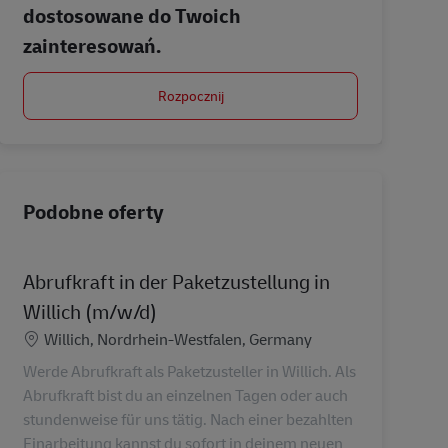
dostosowane do Twoich
zainteresowań.
Rozpocznij
Podobne oferty
Abrufkraft in der Paketzustellung in
Willich (m/w/d)
Lokalizacja
Willich, Nordrhein-Westfalen, Germany
Werde Abrufkraft als Paketzusteller in Willich. Als
Abrufkraft bist du an einzelnen Tagen oder auch
stundenweise für uns tätig. Nach einer bezahlten
Einarbeitung kannst du sofort in deinem neuen