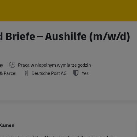
Skip to main content
Skip to main content
 Briefe – Aushilfe (m/w/d)
ny
Praca w niepełnym wymiarze godzin
& Parcel
Deutsche Post AG
Yes
n Kamen