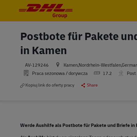
-
-
Postbote für Pakete und
in Kamen
Kamen,Nordrhein-Westfalen,Germa
AV-129246
Praca sezonowa / dorywcza
17.2
Post 
Kopiuj link do oferty pracy
Share
Werde Aushilfe als Postbote für Pakete und Briefe i