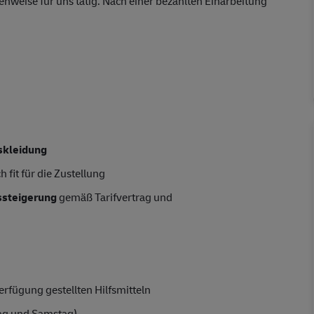
enweise für uns tätig. Nach einer bezahlten Einarbeitung
skleidung
 fit für die Zustellung
tssteigerung
gemäß Tarifvertrag und
rfügung gestellten Hilfsmitteln
ag und Samstag)