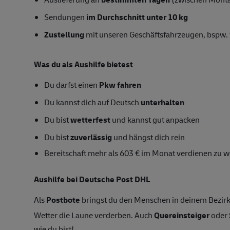
Sendungen
im Durchschnitt unter 10 kg
Zustellung
mit unseren Geschäftsfahrzeugen, bspw. 
Was du als Aushilfe bietest
Du darfst einen
Pkw fahren
Du kannst dich auf Deutsch
unterhalten
Du bist
wetterfest
und kannst gut anpacken
Du bist
zuverlässig
und hängst dich rein
Bereitschaft mehr als 603 € im Monat verdienen zu w
Aushilfe bei Deutsche Post DHL
Als
Postbote
bringst du den Menschen in deinem Bezirk
Wetter die Laune verderben. Auch
Quereinsteiger
oder
wie du bist!