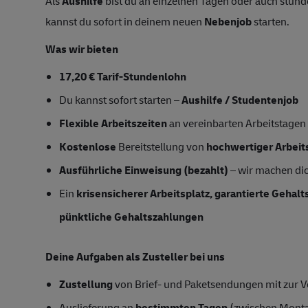
Als
Aushilfe
bist du an einzelnen Tagen oder auch stund
kannst du sofort in deinem neuen
Nebenjob
starten.
Was wir bieten
17,20 € Tarif-Stundenlohn
Du kannst sofort starten –
Aushilfe / Studentenjob
Flexible Arbeitszeiten
an vereinbarten Arbeitstagen
Kostenlose
Bereitstellung von
hochwertiger Arbeit
Ausführliche Einweisung (bezahlt)
– wir machen dich
Ein
krisensicherer Arbeitsplatz, garantierte Gehal
pünktliche Gehaltszahlungen
Deine Aufgaben als Zusteller bei uns
Zustellung
von Brief- und Paketsendungen mit zur Ve
Auslieferung an
bestimmten Tagen
(zwischen Mont