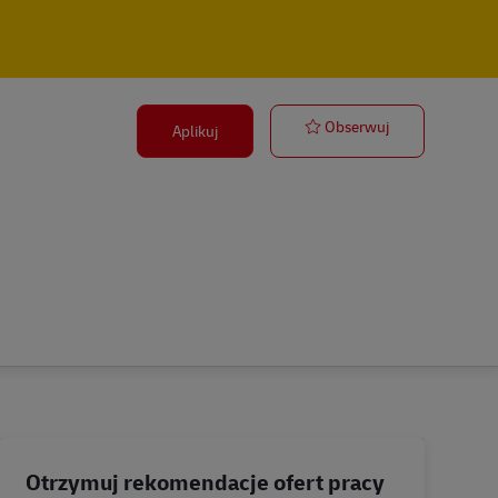
Postbote für P
Obserwuj
Aplikuj
Otrzymuj rekomendacje ofert pracy