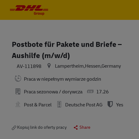
Skip to main content
Skip to main content
-
-
Postbote für Pakete und Briefe –
Aushilfe (m/w/d)
Lampertheim,Hessen,Germany
AV-111898
Praca w niepełnym wymiarze godzin
Praca sezonowa / dorywcza
17.26
Post & Parcel
Deutsche Post AG
Yes
Kopiuj link do oferty pracy
Share