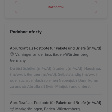
Rozpocznij
Podobne oferty
Abrufkraft als Postbote für Pakete und Briefe (m/w/d)
Lokalizacja
Vaihingen an der Enz, Baden-Württemberg,
Germany
Du bist Schüler (m/w/d), Student (m/w/d), Hausfrau,
(m/w/d), Rentner (m/w/d), Selbstständig (m/w/d)
oder suchst einfach so einen Nebenjob? Dann komm
zu uns als Abrufkraft (kein Minijob) und unterst...
Abrufkraft als Postbote für Pakete und Briefe (m/w/d)
Lokalizacja
Markgröningen, Baden-Württemberg,