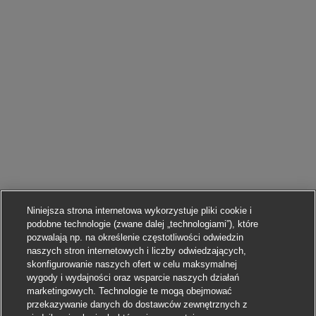
Niniejsza strona internetowa wykorzystuje pliki cookie i
podobne technologie (zwane dalej „technologiami”), które
pozwalają np. na określenie częstotliwości odwiedzin
naszych stron internetowych i liczby odwiedzających,
skonfigurowanie naszych ofert w celu maksymalnej
wygody i wydajności oraz wsparcie naszych działań
marketingowych. Technologie te mogą obejmować
przekazywanie danych do dostawców zewnętrznych z