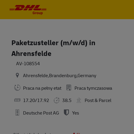
Skip to main content
Skip to main content
-
-
Paketzusteller (m/w/d) in
Ahrensfelde
AV-108554
Ahrensfelde,Brandenburg,Germany
Praca na pełny etat
Praca tymczasowa
17.20/17.92
38.5
Post & Parcel
Deutsche Post AG
Yes