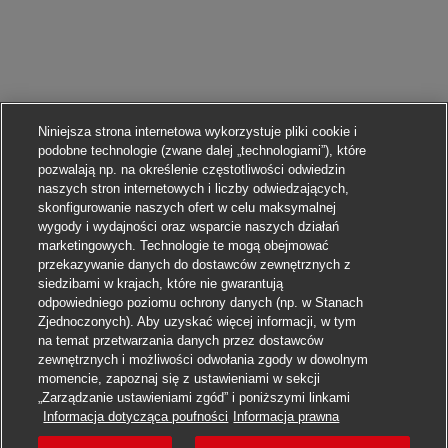
Niniejsza strona internetowa wykorzystuje pliki cookie i
podobne technologie (zwane dalej „technologiami”), które
pozwalają np. na określenie częstotliwości odwiedzin
naszych stron internetowych i liczby odwiedzających,
skonfigurowanie naszych ofert w celu maksymalnej
wygody i wydajności oraz wsparcie naszych działań
marketingowych. Technologie te mogą obejmować
przekazywanie danych do dostawców zewnętrznych z
siedzibami w krajach, które nie gwarantują
odpowiedniego poziomu ochrony danych (np. w Stanach
Zjednoczonych). Aby uzyskać więcej informacji, w tym
na temat przetwarzania danych przez dostawców
zewnętrznych i możliwości odwołania zgody w dowolnym
momencie, zapoznaj się z ustawieniami w sekcji
„Zarządzanie ustawieniami zgód” i poniższymi linkami
Aplikuj
Informacja dotycząca poufności
Informacja prawna