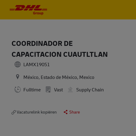
Skip to main content
Skip to main content
-
-
COORDINADOR DE
CAPACITACION CUAUTLTLAN
LAMX19051
México, Estado de México, Mexico
Fulltime
Vast
Supply Chain
Vacaturelink kopiëren
Share