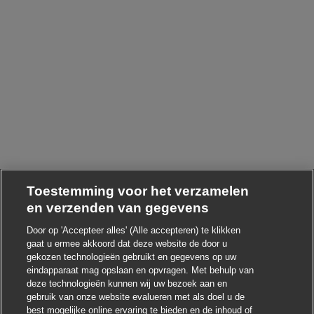
Toestemming voor het verzamelen
en verzenden van gegevens
Door op 'Accepteer alles' (Alle accepteren) te klikken
gaat u ermee akkoord dat deze website de door u
gekozen technologieën gebruikt en gegevens op uw
eindapparaat mag opslaan en opvragen. Met behulp van
deze technologieën kunnen wij uw bezoek aan en
Chatbot-melding sl
Hoi ! Heb je interesse in deze baan?
gebruik van onze website evalueren met als doel u de
best mogelijke online ervaring te bieden en de inhoud of