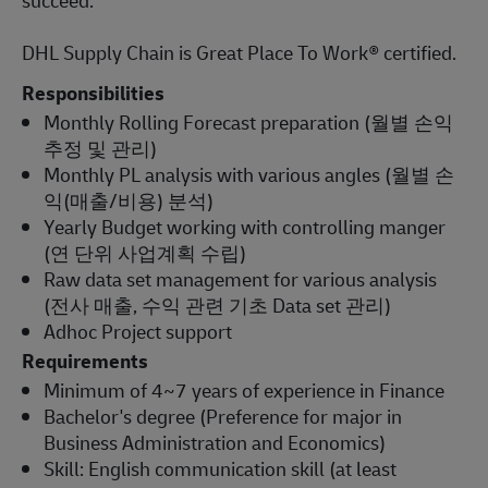
DHL Supply Chain is Great Place To Work® certified.
Responsibilities
Monthly Rolling Forecast preparation (월별 손익
추정 및 관리)
Monthly PL analysis with various angles (월별 손
익(매출/비용) 분석)
Yearly Budget working with controlling manger
(연 단위 사업계획 수립)
Raw data set management for various analysis
(전사 매출, 수익 관련 기초 Data set 관리)
Adhoc Project support
Requirements
Minimum of 4~7 years of experience in Finance
Bachelor's degree (Preference for major in
Business Administration and Economics)
Skill: English communication skill (at least