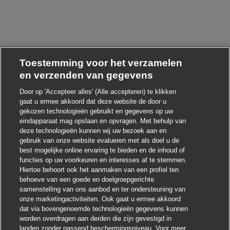
Toestemming voor het verzamelen
en verzenden van gegevens
Door op 'Accepteer alles' (Alle accepteren) te klikken
gaat u ermee akkoord dat deze website de door u
gekozen technologieën gebruikt en gegevens op uw
eindapparaat mag opslaan en opvragen. Met behulp van
deze technologieën kunnen wij uw bezoek aan en
gebruik van onze website evalueren met als doel u de
best mogelijke online ervaring te bieden en de inhoud of
Chatbot-melding 
Hoi ! Heb je interesse in deze baan?
functies op uw voorkeuren en interesses af te stemmen.
Hiertoe behoort ook het aanmaken van een profiel ten
Ik ben geïnteresseerd
behoeve van een goede en doelgroepgerichte
samenstelling van ons aanbod en ter ondersteuning van
Soortgelijke banen zoeken
onze marketingactiviteiten. Ook gaat u ermee akkoord
dat via bovengenoemde technologieën gegevens kunnen
worden overdragen aan derden die zijn gevestigd in
landen zonder passend beschermingsniveau. Voor meer