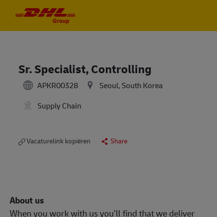
Skip to main content
Skip to main content
-
-
Sr. Specialist, Controlling
APKR00328
Seoul, South Korea
Supply Chain
Vacaturelink kopiëren
Share
About us
When you work with us you’ll find that we deliver