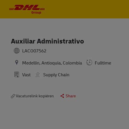
Skip to main content
Skip to main content
-
-
Auxiliar Administrativo
LACO07562
Medellin, Antioquia, Colombia
Fulltime
Vast
Supply Chain
Vacaturelink kopiëren
Share