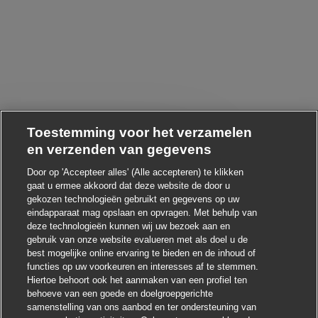
Toestemming voor het verzamelen
en verzenden van gegevens
Chatbot-melding sluiten
 ! Heb je interesse in deze baan?
Door op 'Accepteer alles' (Alle accepteren) te klikken
gaat u ermee akkoord dat deze website de door u
gekozen technologieën gebruikt en gegevens op uw
Ik ben geïnteresseerd
eindapparaat mag opslaan en opvragen. Met behulp van
deze technologieën kunnen wij uw bezoek aan en
Soortgelijke banen zoeken
gebruik van onze website evalueren met als doel u de
best mogelijke online ervaring te bieden en de inhoud of
functies op uw voorkeuren en interesses af te stemmen.
Hiertoe behoort ook het aanmaken van een profiel ten
behoeve van een goede en doelgroepgerichte
samenstelling van ons aanbod en ter ondersteuning van