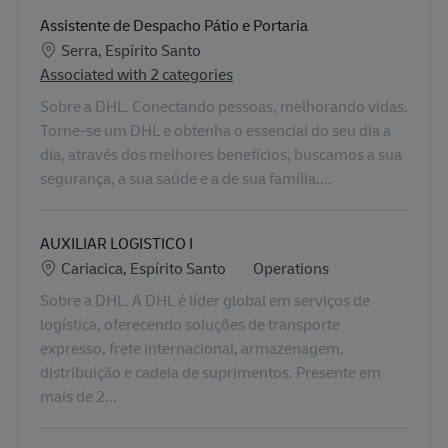
Assistente de Despacho Pátio e Portaria
Locatie
Serra, Espírito Santo
Associated with 2 categories
Sobre a DHL. Conectando pessoas, melhorando vidas.
Torne-se um DHL e obtenha o essencial do seu dia a
dia, através dos melhores benefícios, buscamos a sua
segurança, a sua saúde e a de sua família....
AUXILIAR LOGISTICO I
Locatie
Categorie
Cariacica, Espírito Santo
Operations
Sobre a DHL. A DHL é líder global em serviços de
logística, oferecendo soluções de transporte
expresso, frete internacional, armazenagem,
distribuição e cadeia de suprimentos. Presente em
mais de 2...