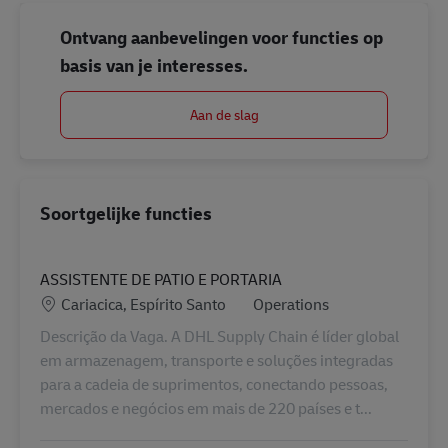
Ontvang aanbevelingen voor functies op
basis van je interesses.
Aan de slag
Soortgelijke functies
ASSISTENTE DE PATIO E PORTARIA
Locatie
Categorie
Cariacica, Espírito Santo
Operations
Descrição da Vaga. A DHL Supply Chain é líder global
em armazenagem, transporte e soluções integradas
para a cadeia de suprimentos, conectando pessoas,
mercados e negócios em mais de 220 países e t...