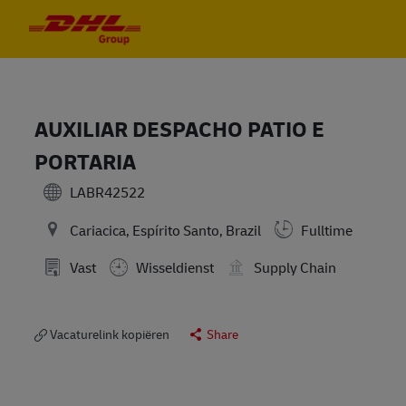
Skip to main content
Skip to main content
-
-
AUXILIAR DESPACHO PATIO E
PORTARIA
LABR42522
Cariacica, Espírito Santo, Brazil
Fulltime
Vast
Wisseldienst
Supply Chain
Vacaturelink kopiëren
Share