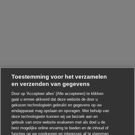
Toestemming voor het verzamelen
en verzenden van gegevens
Door op 'Accepteer alles' (Alle accepteren) te klikken
gaat u ermee akkoord dat deze website de door u
gekozen technologieën gebruikt en gegevens op uw
eindapparaat mag opslaan en opvragen. Met behulp van
deze technologieën kunnen wij uw bezoek aan en
Chatbot-melding sl
Hoi ! Heb je interesse in deze baan?
gebruik van onze website evalueren met als doel u de
best mogelijke online ervaring te bieden en de inhoud of
functies op uw voorkeuren en interesses af te stemmen.