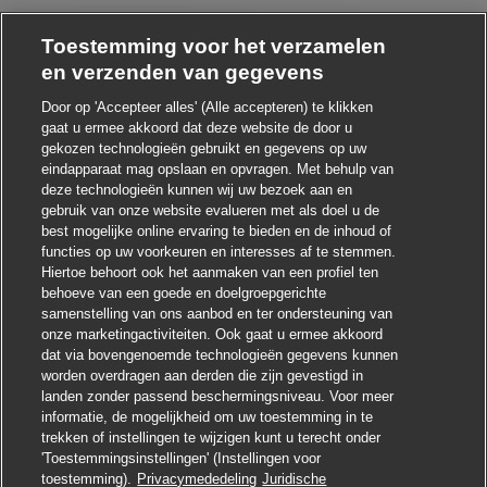
Toestemming voor het verzamelen
en verzenden van gegevens
Door op 'Accepteer alles' (Alle accepteren) te klikken
Chatbot-melding sluiten
i ! Heb je interesse in deze baan?
gaat u ermee akkoord dat deze website de door u
gekozen technologieën gebruikt en gegevens op uw
Ik ben geïnteresseerd
eindapparaat mag opslaan en opvragen. Met behulp van
deze technologieën kunnen wij uw bezoek aan en
Soortgelijke banen zoeken
gebruik van onze website evalueren met als doel u de
best mogelijke online ervaring te bieden en de inhoud of
functies op uw voorkeuren en interesses af te stemmen.
Hiertoe behoort ook het aanmaken van een profiel ten
behoeve van een goede en doelgroepgerichte
samenstelling van ons aanbod en ter ondersteuning van
onze marketingactiviteiten. Ook gaat u ermee akkoord
dat via bovengenoemde technologieën gegevens kunnen
worden overdragen aan derden die zijn gevestigd in
landen zonder passend beschermingsniveau. Voor meer
informatie, de mogelijkheid om uw toestemming in te
trekken of instellingen te wijzigen kunt u terecht onder
'Toestemmingsinstellingen' (Instellingen voor
toestemming).
Privacymededeling
Juridische
Solliciteren