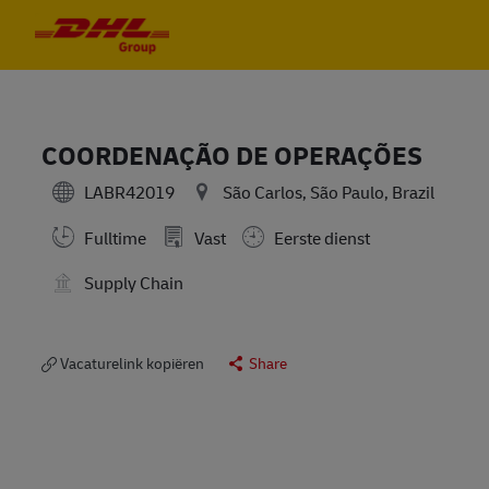
Skip to main content
Skip to main content
-
-
COORDENAÇÃO DE OPERAÇÕES
LABR42019
São Carlos, São Paulo, Brazil
Fulltime
Vast
Eerste dienst
Supply Chain
Vacaturelink kopiëren
Share