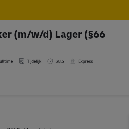
Skip to main content
Skip to main content
ker (m/w/d) Lager (§66
ulltime
Tijdelijk
38.5
Express