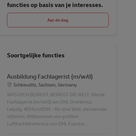
functies op basis van je interesses.
Aan de slag
Soortgelijke functies
Ausbildung Fachlagerist (m/w/d)
Locatie
Schkeuditz, Sachsen, Germany
WAS DICH BEWEGT, BEWEGT DIE WELT. Werde
Fachlagerist (m/w/d) am DHL Drehkreuz
Leipzig. #DHLmitDIR – für eine Welt, die niemals
stillsteht. Willkommen am größten
Luftfrachtdrehkreuz von DHL Express ...