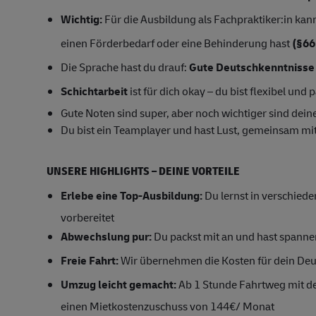
Wichtig:
Für die Ausbildung als Fachpraktiker:in ka
einen Förderbedarf oder eine Behinderung hast
(§66
Die Sprache hast du drauf:
Gute Deutschkenntnisse
Schichtarbeit
ist für dich okay – du bist flexibel und 
Gute Noten sind super, aber noch wichtiger sind dei
Du bist ein Teamplayer und hast Lust, gemeinsam mi
UNSERE HIGHLIGHTS – DEINE VORTEILE
Erlebe eine Top-Ausbildung:
Du lernst in verschied
vorbereitet
Abwechslung pur:
Du packst mit an und hast spanne
Freie Fahrt:
Wir übernehmen die Kosten für dein Deu
Umzug leicht gemacht:
Ab 1 Stunde Fahrtweg mit de
einen Mietkostenzuschuss von 144€/ Monat