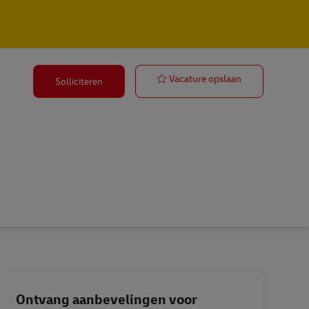
Ausbildung F
Vacature opslaan
Solliciteren
Ontvang aanbevelingen voor