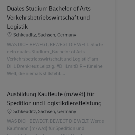
Duales Studium Bachelor of Arts
Verkehrsbetriebswirtschaft und
Logistik
Locatie
Schkeuditz, Sachsen, Germany
WAS DICH BEWEGT, BEWEGT DIE WELT. Starte
dein duales Studium „Bachelor of Arts
Verkehrsbetriebswirtschaft und Logistik“ am
DHL Drehkreuz Leipzig. #DHLmitDIR – für eine
Welt, die niemals stillsteht....
Ausbildung Kaufleute (m/w/d) für
Spedition und Logistikdienstleistung
Locatie
Schkeuditz, Sachsen, Germany
WAS DICH BEWEGT, BEWEGT DIE WELT. Werde
Kaufmann (m/w/d) für Spedition und