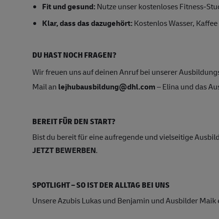
Fit und gesund:
Nutze unser kostenloses Fitness-St
Klar, dass das dazugehört:
Kostenlos Wasser, Kaffee 
DU HAST NOCH FRAGEN?
Wir freuen uns auf deinen Anruf bei unserer Ausbildung
Mail an
lejhubausbildung@dhl.com
– Elina und das Au
BEREIT FÜR DEN START?
Bist du bereit für eine aufregende und vielseitige Ausb
JETZT BEWERBEN
.
SPOTLIGHT – SO IST DER ALLTAG BEI UNS
Unsere Azubis Lukas und Benjamin und Ausbilder Maik e