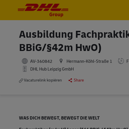
-
-
Ausbildung Fachprakti
BBiG/§42m HwO)
AV-360842
Hermann-Köhl-Straße 1
F
DHL Hub Leipzig GmbH
Vacaturelink kopiëren
Share
WAS DICH BEWEGT, BEWEGT DIE WELT