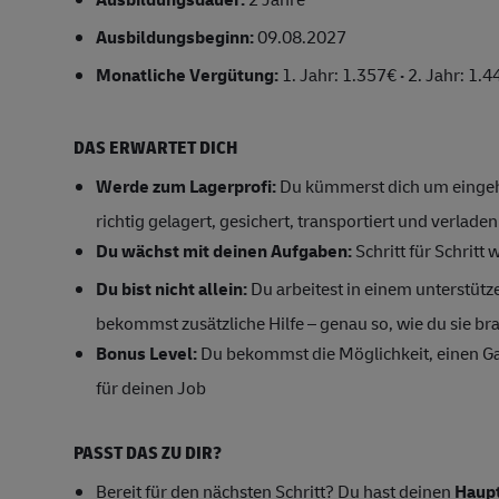
Ausbildungsbeginn:
09.08.2027
Monatliche Vergütung:
1. Jahr: 1.357€
·
2. Jahr: 1.4
DAS ERWARTET DICH
Werde zum Lagerprofi:
Du kümmerst dich um eingeh
richtig gelagert, gesichert, transportiert und verlade
Du wächst mit deinen Aufgaben:
Schritt für Schritt 
Du bist nicht allein:
Du arbeitest in einem unterstüt
bekommst zusätzliche Hilfe – genau so, wie du sie br
Bonus Level:
Du bekommst die Möglichkeit, einen G
für deinen Job
PASST DAS ZU DIR?
Bereit für den nächsten Schritt? Du hast deinen
Haupt