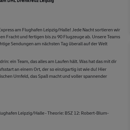
 am DHL Drehkreuz Leipzig
press am Flughafen Leipzig/Halle! Jede Nacht sortieren wir
n Fracht und fertigen bis zu 90 Flugzeuge ab. Unsere Teams
htige Sendungen am nächsten Tag überall auf der Welt
rin: ein Team, das alles am Laufen hält. Was hat das mit dir
start an einem Ort, der so einzigartig ist wie du! Hier
ischen Umfeld, das Spaß macht und voller spannender
lughafen Leipzig/Halle
·
Theorie: BSZ 12: Robert-Blum-