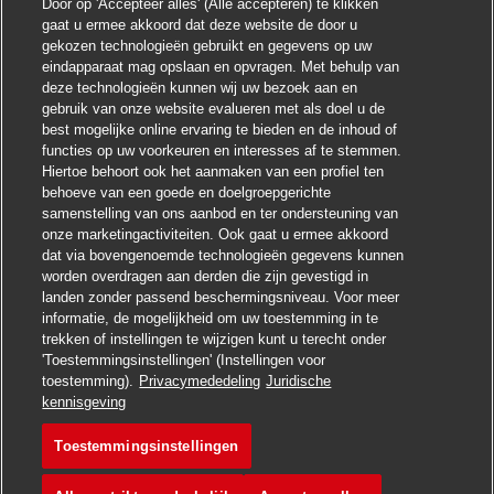
Door op 'Accepteer alles' (Alle accepteren) te klikken
gaat u ermee akkoord dat deze website de door u
Chatbot-melding sluite
Hoi ! Heb je interesse in deze baan?
gekozen technologieën gebruikt en gegevens op uw
eindapparaat mag opslaan en opvragen. Met behulp van
deze technologieën kunnen wij uw bezoek aan en
Ik ben geïnteresseerd
gebruik van onze website evalueren met als doel u de
best mogelijke online ervaring te bieden en de inhoud of
Soortgelijke banen zoeken
functies op uw voorkeuren en interesses af te stemmen.
Hiertoe behoort ook het aanmaken van een profiel ten
behoeve van een goede en doelgroepgerichte
samenstelling van ons aanbod en ter ondersteuning van
onze marketingactiviteiten. Ook gaat u ermee akkoord
dat via bovengenoemde technologieën gegevens kunnen
worden overdragen aan derden die zijn gevestigd in
landen zonder passend beschermingsniveau. Voor meer
informatie, de mogelijkheid om uw toestemming in te
trekken of instellingen te wijzigen kunt u terecht onder
'Toestemmingsinstellingen' (Instellingen voor
toestemming).
Privacymededeling
Juridische
Solliciteren
kennisgeving
Toestemmingsinstellingen
Postbote für Pakete und
Vacature opslaan