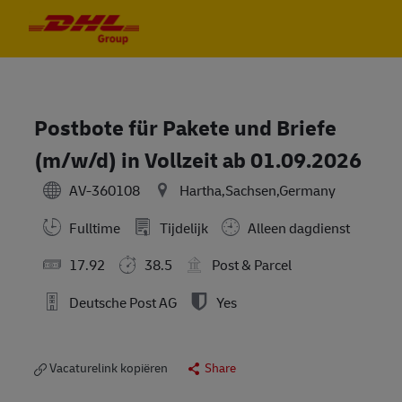
Skip to main content
Skip to main content
-
-
Postbote für Pakete und Briefe
(m/w/d) in Vollzeit ab 01.09.2026
AV-360108
Hartha,Sachsen,Germany
Fulltime
Tijdelijk
Alleen dagdienst
17.92
38.5
Post & Parcel
Deutsche Post AG
Yes
Vacaturelink kopiëren
Share