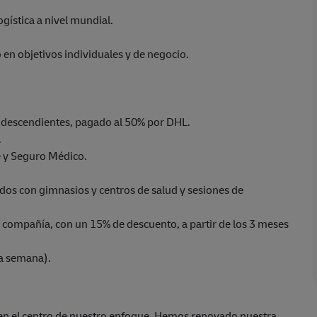
ogística a nivel mundial.
 en objetivos individuales y de negocio.
/ descendientes, pagado al 50% por DHL.
.
e y Seguro Médico.
rdos con gimnasios y centros de salud y sesiones de
 compañía, con un 15% de descuento, a partir de los 3 meses
la semana).
 en el centro de nuestro enfoque. Hemos renovado nuestra