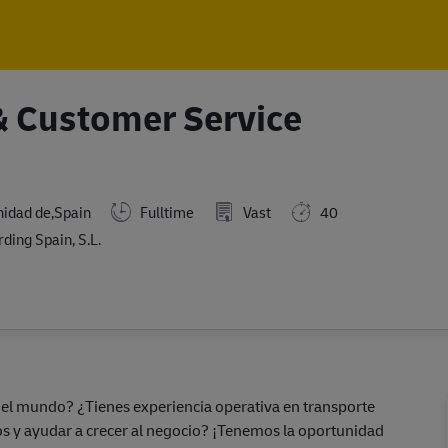
Skip to main content
Skip to main content
 & Customer Service
idad de,Spain
Fulltime
Vast
40
ing Spain, S.L.
 del mundo? ¿Tienes experiencia operativa en transporte
s y ayudar a crecer al negocio? ¡Tenemos la oportunidad