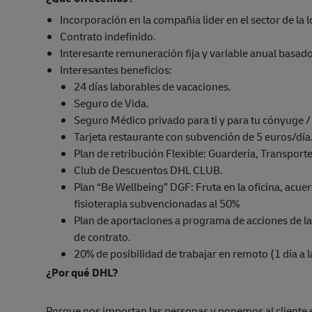
Incorporación en la compañía líder en el sector de la l
Contrato indefinido.
Interesante remuneración fija y variable anual basado
Interesantes beneficios:
24 días laborables de vacaciones.
Seguro de Vida.
Seguro Médico privado para ti y para tu cónyuge 
Tarjeta restaurante con subvención de 5 euros/día
Plan de retribución Flexible: Guardería, Transport
Club de Descuentos DHL CLUB.
Plan “Be Wellbeing” DGF: Fruta en la oficina, acue
fisioterapia subvencionadas al 50%
Plan de aportaciones a programa de acciones de la
de contrato.
20% de posibilidad de trabajar en remoto (1 día a 
¿Por qué DHL?
Porque nos importan las personas y ponemos al cliente