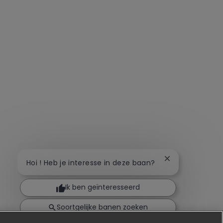
Chatbot-melding
Hoi ! Heb je interesse in deze baan?
Ik ben geïnteresseerd
Soortgelijke banen zoeken