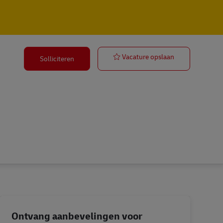
Air Freight Op
Vacature opslaan
Solliciteren
Ontvang aanbevelingen voor