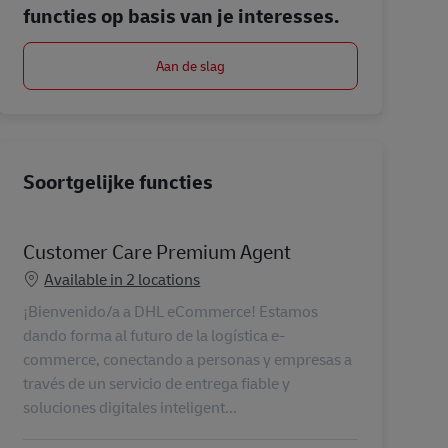
functies op basis van je interesses.
Aan de slag
Soortgelijke functies
Customer Care Premium Agent
Available in 2 locations
¡Bienvenido/a a DHL eCommerce! Estamos
dando forma al futuro de la logística e-
commerce, conectando a personas y empresas a
través de un servicio de entrega fiable y
soluciones digitales inteligent...