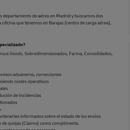
ro departamento de aéreo en Madrid y buscamos dos
a oficina que tenemos en Barajas (centro de carga aérea),
pecializado?
gerous Goods, Sobredimensionados, Farma, Consolidados,
ocesos aduaneros, correcciones
ciendo costes operativos
ales
lución de incidencias
stionados
s
mantenerles informados sobre el estado de los envíos
nto de quejas (Claims) como compliments.
de ventas cuando es necesario