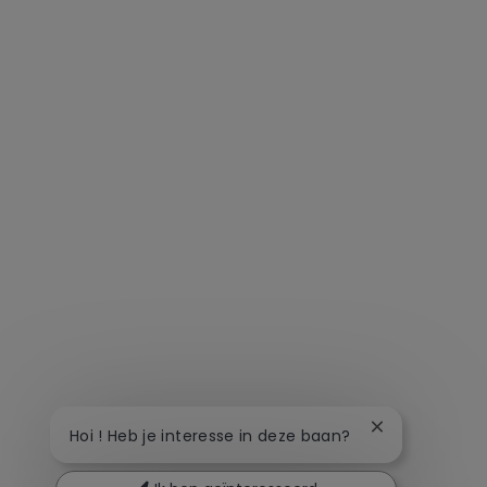
Chatbot-meldi
Hoi ! Heb je interesse in deze baan?