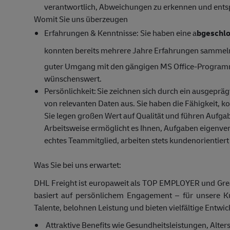
verantwortlich, Abweichungen zu erkennen und ents
Womit Sie uns überzeugen
Erfahrungen & Kenntnisse
: Sie haben eine a
bgeschlo
konnten bereits mehrere Jahre Erfahrungen sammel
guter Umgang mit den gängigen MS Office-Programmen
wünschenswert.
Persönlichkeit:
Sie zeichnen sich durch ein ausgepräg
von relevanten Daten aus. Sie haben die Fähigkeit, k
Sie legen großen Wert auf Qualität und führen Aufgab
Arbeitsweise ermöglicht es Ihnen, Aufgaben eigenvera
echtes Teammitglied, arbeiten stets kundenorientie
Was Sie bei uns erwartet:
DHL Freight ist europaweit als TOP EMPLOYER und Grea
basiert auf persönlichem Engagement – für unsere K
Talente, belohnen Leistung und bieten vielfältige Entwi
Attraktive Benefits wie Gesundheitsleistungen, Alte