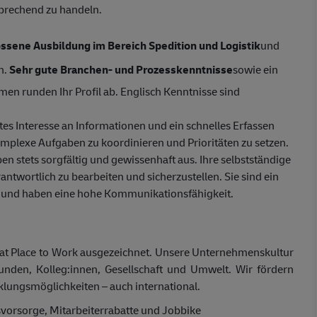
prechend zu handeln.
ssene Ausbildung im Bereich Spedition und Logistik
und
n.
Sehr gute Branchen- und Prozesskenntnisse
sowie ein
 runden Ihr Profil ab. Englisch Kenntnisse sind
tes Interesse an Informationen und ein schnelles Erfassen
omplexe Aufgaben zu koordinieren und Prioritäten zu setzen.
en stets sorgfältig und gewissenhaft aus. Ihre selbstständige
ntwortlich zu bearbeiten und sicherzustellen. Sie sind ein
rt und haben eine hohe Kommunikationsfähigkeit.
t Place
to
Work ausgezeichnet. Unsere Unternehmenskultur
unden,
Kolleg:innen
, Gesellschaft und Umwelt. Wir fördern
cklungsmöglichkeiten – auch international.
rsvorsorge, Mitarbeiterrabatte und Jobbike