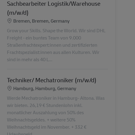
Sachbearbeiter Logistik/Warehouse
(m/w/d)
Locatie
Bremen, Bremen, Germany
Grow your Skills. Shape the World. Wir sind DHL
Freight - ein buntes Team von 9.000
Straßenfrachtexpert:innen und zertifizierten
Frachtspezialist:innen aus allen Kulturen. Wir
sind in mehr als 40 L...
Techniker/ Mechatroniker (m/w/d)
Locatie
Hamburg, Hamburg, Germany
Werde Mechatroniker in Hamburg- Altona. Was
wir bieten. 26,19 € Stundenlohn inkl.
monatlicher Auszahlung von 50% des
Weihnachtsgeldes. + weitere 50%
Weihnachtsgeld im November. + 332 €
Urlaubsgeld ...