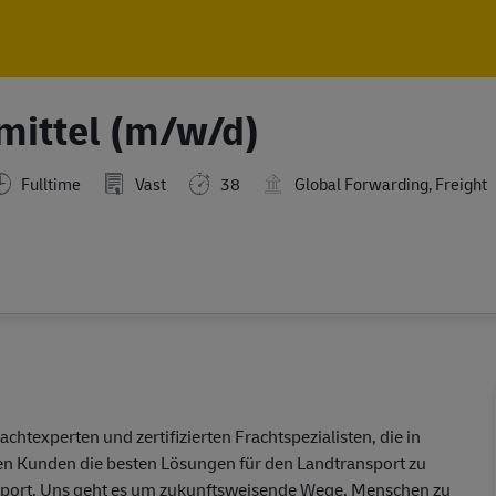
Skip to main content
Skip to main content
mittel (m/w/d)
Fulltime
Vast
38
Global Forwarding, Freight
achtexperten und zertifizierten Frachtspezialisten, die in
hren Kunden die besten Lösungen für den Landtransport zu
ansport. Uns geht es um zukunftsweisende Wege, Menschen zu