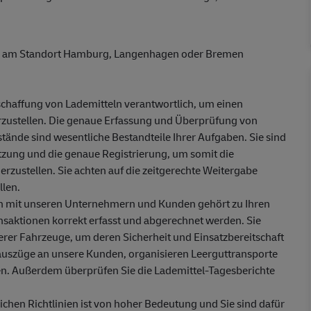
)
a
m Standort
Hamburg, Langenhagen oder Bremen
schaffung von Lademitteln verantwortlich, um einen
erzustellen. Die genaue Erfassung und Überprüfung von
tände sind wesentliche
Bestandt
eile Ihrer Aufgabe
n
. Sie sind
utzung und die genaue Registrierung, um
somit
die
zustellen. Sie achten auf die zeitgerechte Weitergabe
llen.
 mit unseren Unternehmern und Kunden gehört zu Ihren
ansaktionen korrekt erfasst und abgerechnet werden. Sie
erer Fahrzeuge
,
um deren Sicherheit und Einsatzbereitschaft
oauszüge an unsere Kunden, organisieren Leerguttransporte
n. Außerdem überprüfen Sie die Lademittel-Tagesberichte
lichen Richtlinien ist von hoher Bedeutung und Sie sind dafür