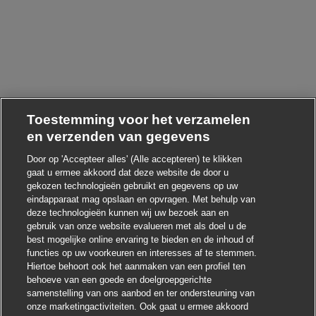
Toestemming voor het verzamelen
en verzenden van gegevens
Door op 'Accepteer alles' (Alle accepteren) te klikken
gaat u ermee akkoord dat deze website de door u
Chatbot-melding sluiten
oi ! Heb je interesse in deze baan?
gekozen technologieën gebruikt en gegevens op uw
eindapparaat mag opslaan en opvragen. Met behulp van
Ik ben geïnteresseerd
deze technologieën kunnen wij uw bezoek aan en
gebruik van onze website evalueren met als doel u de
Soortgelijke banen zoeken
best mogelijke online ervaring te bieden en de inhoud of
functies op uw voorkeuren en interesses af te stemmen.
Hiertoe behoort ook het aanmaken van een profiel ten
behoeve van een goede en doelgroepgerichte
samenstelling van ons aanbod en ter ondersteuning van
onze marketingactiviteiten. Ook gaat u ermee akkoord