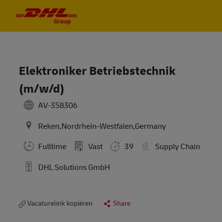
Skip to main content
Skip to main content
-
-
Elektroniker Betriebstechnik
(m/w/d)
AV-358306
Reken,Nordrhein-Westfalen,Germany
Fulltime
Vast
39
Supply Chain
DHL Solutions GmbH
Vacaturelink kopiëren
Share