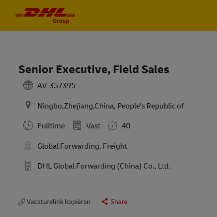
Skip to main content
Skip to main content
-
-
Senior Executive, Field Sales
AV-357395
Ningbo,Zhejiang,China, People's Republic of
Fulltime
Vast
40
Global Forwarding, Freight
DHL Global Forwarding (China) Co., Ltd.
Vacaturelink kopiëren
Share