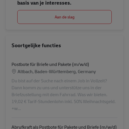
basis van je interesses.
Aan de slag
Soortgelijke functies
Postbote für Briefe und Pakete (m/w/d)
Locatie
Altbach, Baden-Württemberg, Germany
Du bist auf der Suche nach einem Job in Vollzeit?
Dann komm zu uns und unterstütze uns in der
Briefzustellung mit dem Fahrrad. Was wir bieten.
19,02 € Tarif-Stundenlohn inkl. 50% Weihnachtsgeld.
+w...
Abrufkraft als Postbote für Pakete und Briefe (m/w/d)