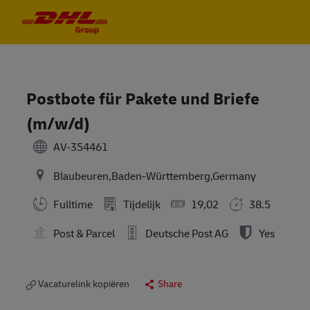
Skip to main content
Skip to main content
-
-
Postbote für Pakete und Briefe
(m/w/d)
AV-354461
Blaubeuren,Baden-Württemberg,Germany
Fulltime
Tijdelijk
19,02
38.5
Post & Parcel
Deutsche Post AG
Yes
Vacaturelink kopiëren
Share