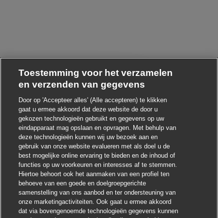
Toestemming voor het verzamelen
en verzenden van gegevens
Door op 'Accepteer alles' (Alle accepteren) te klikken
gaat u ermee akkoord dat deze website de door u
Chatbot-melding sluiten
oi ! Heb je interesse in deze baan?
gekozen technologieën gebruikt en gegevens op uw
eindapparaat mag opslaan en opvragen. Met behulp van
Ik ben geïnteresseerd
deze technologieën kunnen wij uw bezoek aan en
gebruik van onze website evalueren met als doel u de
Soortgelijke banen zoeken
best mogelijke online ervaring te bieden en de inhoud of
functies op uw voorkeuren en interesses af te stemmen.
Hiertoe behoort ook het aanmaken van een profiel ten
behoeve van een goede en doelgroepgerichte
samenstelling van ons aanbod en ter ondersteuning van
onze marketingactiviteiten. Ook gaat u ermee akkoord
dat via bovengenoemde technologieën gegevens kunnen