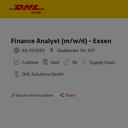
Skip to main content
Skip to main content
-
-
Finance Analyst (m/w/d) - Essen
AV-354393
Gladbecker Str. 427
Fulltime
Vast
38
Supply Chain
DHL Solutions GmbH
Vacaturelink kopiëren
Share