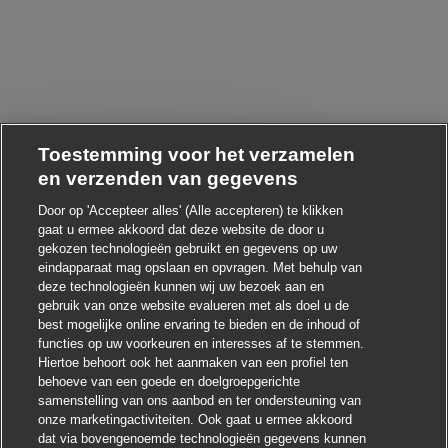
Toestemming voor het verzamelen
en verzenden van gegevens
Chatbot-melding sluiten
 ! Heb je interesse in deze baan?
Door op 'Accepteer alles' (Alle accepteren) te klikken
gaat u ermee akkoord dat deze website de door u
gekozen technologieën gebruikt en gegevens op uw
Ik ben geïnteresseerd
eindapparaat mag opslaan en opvragen. Met behulp van
deze technologieën kunnen wij uw bezoek aan en
Soortgelijke banen zoeken
gebruik van onze website evalueren met als doel u de
best mogelijke online ervaring te bieden en de inhoud of
functies op uw voorkeuren en interesses af te stemmen.
Hiertoe behoort ook het aanmaken van een profiel ten
behoeve van een goede en doelgroepgerichte
samenstelling van ons aanbod en ter ondersteuning van
onze marketingactiviteiten. Ook gaat u ermee akkoord
dat via bovengenoemde technologieën gegevens kunnen