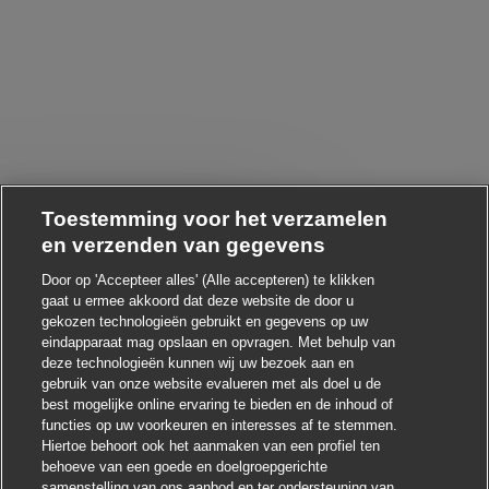
Toestemming voor het verzamelen
en verzenden van gegevens
Chatbot-melding sluiten
 Heb je interesse in deze baan?
Door op 'Accepteer alles' (Alle accepteren) te klikken
gaat u ermee akkoord dat deze website de door u
Ik ben geïnteresseerd
gekozen technologieën gebruikt en gegevens op uw
eindapparaat mag opslaan en opvragen. Met behulp van
Soortgelijke banen zoeken
deze technologieën kunnen wij uw bezoek aan en
gebruik van onze website evalueren met als doel u de
best mogelijke online ervaring te bieden en de inhoud of
functies op uw voorkeuren en interesses af te stemmen.
Hiertoe behoort ook het aanmaken van een profiel ten
behoeve van een goede en doelgroepgerichte
samenstelling van ons aanbod en ter ondersteuning van