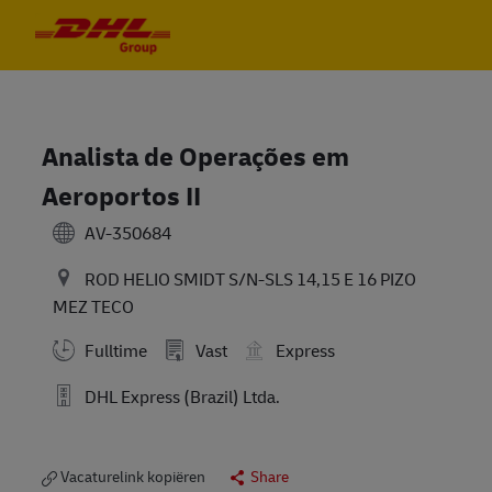
Skip to main content
Skip to main content
-
-
Analista de Operações em
Aeroportos II
AV-350684
ROD HELIO SMIDT S/N-SLS 14,15 E 16 PIZO
MEZ TECO
Fulltime
Vast
Express
DHL Express (Brazil) Ltda.
Vacaturelink kopiëren
Share