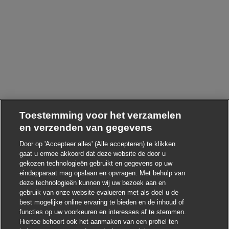
Toestemming voor het verzamelen
en verzenden van gegevens
Door op 'Accepteer alles' (Alle accepteren) te klikken
gaat u ermee akkoord dat deze website de door u
gekozen technologieën gebruikt en gegevens op uw
Chatbot-melding sluite
Hoi ! Heb je interesse in deze baan?
eindapparaat mag opslaan en opvragen. Met behulp van
deze technologieën kunnen wij uw bezoek aan en
Ik ben geïnteresseerd
gebruik van onze website evalueren met als doel u de
best mogelijke online ervaring te bieden en de inhoud of
Soortgelijke banen zoeken
functies op uw voorkeuren en interesses af te stemmen.
Hiertoe behoort ook het aanmaken van een profiel ten