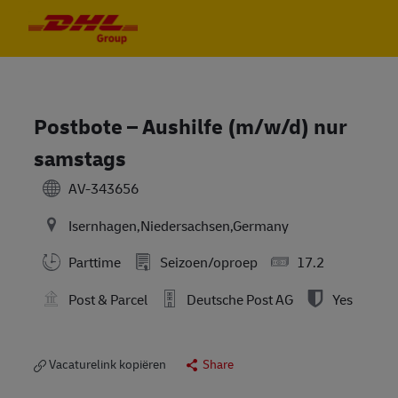
Skip to main content
Skip to main content
-
-
Postbote – Aushilfe (m/w/d) nur
samstags
AV-343656
Isernhagen,Niedersachsen,Germany
Parttime
Seizoen/oproep
17.2
Post & Parcel
Deutsche Post AG
Yes
Vacaturelink kopiëren
Share