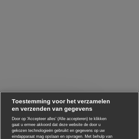
Toestemming voor het verzamelen
en verzenden van gegevens
Chatbot-melding sluiten
 ! Heb je interesse in deze baan?
Door op 'Accepteer alles' (Alle accepteren) te klikken
gaat u ermee akkoord dat deze website de door u
gekozen technologieën gebruikt en gegevens op uw
Ik ben geïnteresseerd
eindapparaat mag opslaan en opvragen. Met behulp van