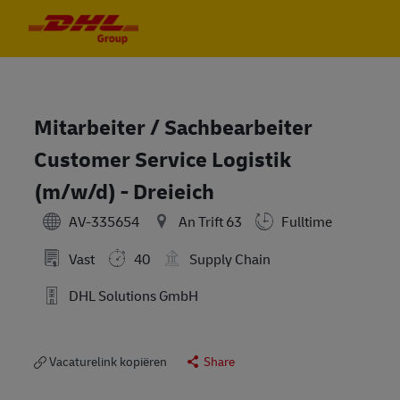
Skip to main content
Skip to main content
-
-
Mitarbeiter / Sachbearbeiter
Customer Service Logistik
(m/w/d) - Dreieich
AV-335654
An Trift 63
Fulltime
Vast
40
Supply Chain
DHL Solutions GmbH
Vacaturelink kopiëren
Share