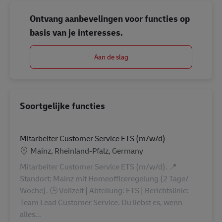
Ontvang aanbevelingen voor functies op
basis van je interesses.
Aan de slag
Soortgelijke functies
Mitarbeiter Customer Service ETS (m/w/d)
Locatie
Mainz, Rheinland-Pfalz, Germany
Mitarbeiter Customer Service ETS (m/w/d). 📍
Standort: Mainz mit Homeofficeregelung (2 Tage/
Woche). 🕒 Vollzeit | Abteilung: ETS | Berichtslinie:
Team Lead Customer Service. Du liebst es, wenn
alles...