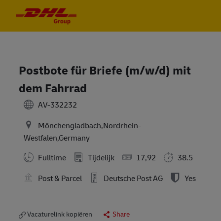
Skip to main content
Skip to main content
-
-
Postbote für Briefe (m/w/d) mit
dem Fahrrad
AV-332232
Mönchengladbach,Nordrhein-
Westfalen,Germany
Fulltime
Tijdelijk
17,92
38.5
Post & Parcel
Deutsche Post AG
Yes
Vacaturelink kopiëren
Share