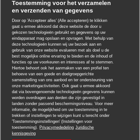
Toestemming voor het verzamelen
en verzenden van gegevens
Door op 'Accepteer alles' (Alle accepteren) te klikken
gaat u ermee akkoord dat deze website de door u
Chatbot-melding sluite
Hoi ! Heb je interesse in deze baan?
gekozen technologieën gebruikt en gegevens op uw
eindapparaat mag opslaan en opvragen. Met behulp van
deze technologieën kunnen wij uw bezoek aan en
Ik ben geïnteresseerd
gebruik van onze website evalueren met als doel u de
best mogelijke online ervaring te bieden en de inhoud of
Soortgelijke banen zoeken
functies op uw voorkeuren en interesses af te stemmen.
Hiertoe behoort ook het aanmaken van een profiel ten
behoeve van een goede en doelgroepgerichte
samenstelling van ons aanbod en ter ondersteuning van
onze marketingactiviteiten. Ook gaat u ermee akkoord
dat via bovengenoemde technologieën gegevens kunnen
worden overdragen aan derden die zijn gevestigd in
landen zonder passend beschermingsniveau. Voor meer
informatie, de mogelijkheid om uw toestemming in te
trekken of instellingen te wijzigen kunt u terecht onder
'Toestemmingsinstellingen' (Instellingen voor
toestemming).
Privacymededeling
Juridische
Solliciteren
kennisgeving