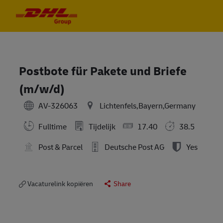
Skip to main content
Skip to main content
-
-
Postbote für Pakete und Briefe
(m/w/d)
AV-326063
Lichtenfels,Bayern,Germany
Fulltime
Tijdelijk
17.40
38.5
Post & Parcel
Deutsche Post AG
Yes
Vacaturelink kopiëren
Share