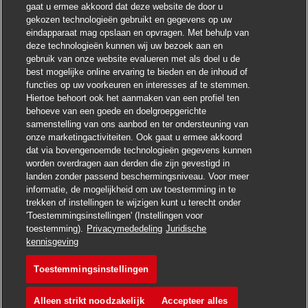
gaat u ermee akkoord dat deze website de door u
Chatbot-melding sluite
Hoi ! Heb je interesse in deze baan?
gekozen technologieën gebruikt en gegevens op uw
eindapparaat mag opslaan en opvragen. Met behulp van
deze technologieën kunnen wij uw bezoek aan en
Ik ben geïnteresseerd
gebruik van onze website evalueren met als doel u de
best mogelijke online ervaring te bieden en de inhoud of
Soortgelijke banen zoeken
functies op uw voorkeuren en interesses af te stemmen.
Hiertoe behoort ook het aanmaken van een profiel ten
behoeve van een goede en doelgroepgerichte
samenstelling van ons aanbod en ter ondersteuning van
onze marketingactiviteiten. Ook gaat u ermee akkoord
dat via bovengenoemde technologieën gegevens kunnen
worden overdragen aan derden die zijn gevestigd in
landen zonder passend beschermingsniveau. Voor meer
informatie, de mogelijkheid om uw toestemming in te
trekken of instellingen te wijzigen kunt u terecht onder
'Toestemmingsinstellingen' (Instellingen voor
toestemming).
Privacymededeling
Juridische
Solliciteren
kennisgeving
Toestemmingsinstellingen
Postbote für Pakete un
Vacature opslaan
Alleen strikt noodzakelijk
Accepteer alles