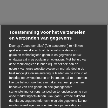
Toestemming voor het verzamelen
en verzenden van gegevens
Door op 'Accepteer alles' (Alle accepteren) te klikken
gaat u ermee akkoord dat deze website de door u
Chatbot-melding sluiten
oi ! Heb je interesse in deze baan?
gekozen technologieën gebruikt en gegevens op uw
eindapparaat mag opslaan en opvragen. Met behulp van
Ik ben geïnteresseerd
deze technologieën kunnen wij uw bezoek aan en
gebruik van onze website evalueren met als doel u de
Soortgelijke banen zoeken
best mogelijke online ervaring te bieden en de inhoud of
functies op uw voorkeuren en interesses af te stemmen.
Hiertoe behoort ook het aanmaken van een profiel ten
behoeve van een goede en doelgroepgerichte
samenstelling van ons aanbod en ter ondersteuning van
onze marketingactiviteiten. Ook gaat u ermee akkoord
dat via bovengenoemde technologieën gegevens kunnen
worden overdragen aan derden die zijn gevestigd in