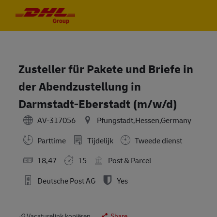
Skip to main content
Skip to main content
-
-
Zusteller für Pakete und Briefe in
der Abendzustellung in
Darmstadt-Eberstadt (m/w/d)
AV-317056
Pfungstadt,Hessen,Germany
Parttime
Tijdelijk
Tweede dienst
18,47
15
Post & Parcel
Deutsche Post AG
Yes
Vacaturelink kopiëren
Share