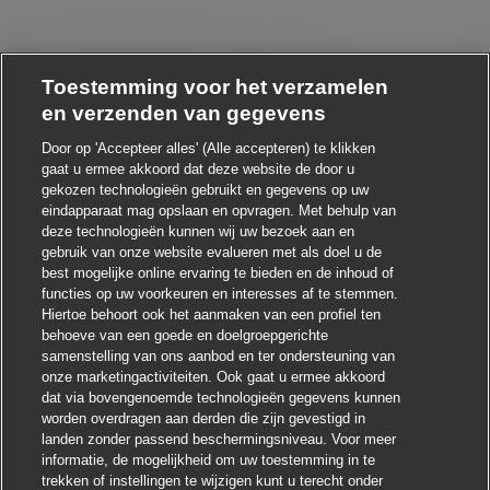
Toestemming voor het verzamelen
en verzenden van gegevens
Door op 'Accepteer alles' (Alle accepteren) te klikken
Chatbot-melding sluiten
i ! Heb je interesse in deze baan?
gaat u ermee akkoord dat deze website de door u
gekozen technologieën gebruikt en gegevens op uw
Ik ben geïnteresseerd
eindapparaat mag opslaan en opvragen. Met behulp van
deze technologieën kunnen wij uw bezoek aan en
Soortgelijke banen zoeken
gebruik van onze website evalueren met als doel u de
best mogelijke online ervaring te bieden en de inhoud of
functies op uw voorkeuren en interesses af te stemmen.
Hiertoe behoort ook het aanmaken van een profiel ten
behoeve van een goede en doelgroepgerichte
samenstelling van ons aanbod en ter ondersteuning van
onze marketingactiviteiten. Ook gaat u ermee akkoord
dat via bovengenoemde technologieën gegevens kunnen
worden overdragen aan derden die zijn gevestigd in
landen zonder passend beschermingsniveau. Voor meer
informatie, de mogelijkheid om uw toestemming in te
trekken of instellingen te wijzigen kunt u terecht onder