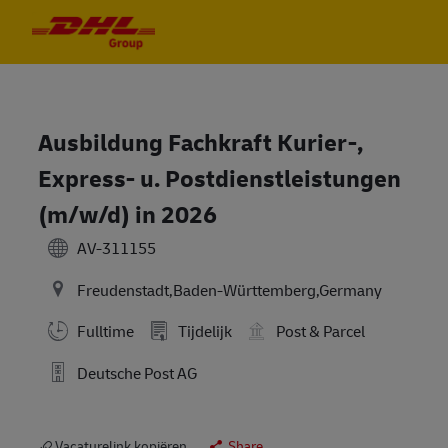
Skip to main content
Skip to main content
-
-
Ausbildung Fachkraft Kurier-,
Express- u. Postdienstleistungen
(m/w/d) in 2026
AV-311155
Freudenstadt,Baden-Württemberg,Germany
Fulltime
Tijdelijk
Post & Parcel
Deutsche Post AG
Vacaturelink kopiëren
Share