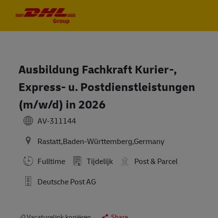
Skip to main content
Skip to main content
-
-
Ausbildung Fachkraft Kurier-,
Express- u. Postdienstleistungen
(m/w/d) in 2026
AV-311144
Rastatt,Baden-Württemberg,Germany
Fulltime
Tijdelijk
Post & Parcel
Deutsche Post AG
Vacaturelink kopiëren
Share