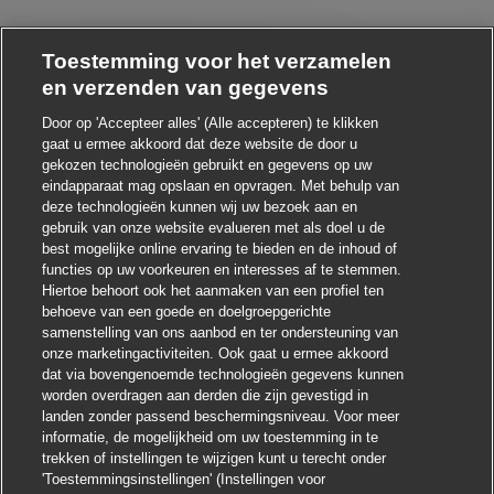
Toestemming voor het verzamelen
en verzenden van gegevens
Door op 'Accepteer alles' (Alle accepteren) te klikken
Chatbot-melding sluiten
i ! Heb je interesse in deze baan?
gaat u ermee akkoord dat deze website de door u
gekozen technologieën gebruikt en gegevens op uw
Ik ben geïnteresseerd
eindapparaat mag opslaan en opvragen. Met behulp van
deze technologieën kunnen wij uw bezoek aan en
Soortgelijke banen zoeken
gebruik van onze website evalueren met als doel u de
best mogelijke online ervaring te bieden en de inhoud of
functies op uw voorkeuren en interesses af te stemmen.
Hiertoe behoort ook het aanmaken van een profiel ten
behoeve van een goede en doelgroepgerichte
samenstelling van ons aanbod en ter ondersteuning van
onze marketingactiviteiten. Ook gaat u ermee akkoord
dat via bovengenoemde technologieën gegevens kunnen
worden overdragen aan derden die zijn gevestigd in
landen zonder passend beschermingsniveau. Voor meer
informatie, de mogelijkheid om uw toestemming in te
trekken of instellingen te wijzigen kunt u terecht onder
'Toestemmingsinstellingen' (Instellingen voor