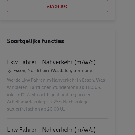
Aan de slag
Soortgelijke functies
Lkw Fahrer – Nahverkehr (m/w/d)
Locatie
Essen, Nordrhein-Westfalen, Germany
Werde Lkw Fahrer im Nahverkehr in Essen. Was
wir bieten. Tariflicher Stundenlohn ab 18,50 €
inkl. 50% Weihnachtsgeld und regionaler
Arbeitsmarktzulage. + 25% Nachtzulage
steuerfrei schon ab 20:00 U...
Lkw Fahrer – Nahverkehr (m/w/d)