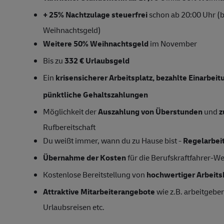
+ 25% Nachtzulage steuerfrei
schon ab 20:00 Uhr (bi
Weihnachtsgeld)
Weitere 50% Weihnachtsgeld
im November
Bis zu
332 € Urlaubsgeld
Ein
krisensicherer Arbeitsplatz, bezahlte Einarbei
pünktliche Gehaltszahlungen
Möglichkeit der
Auszahlung von Überstunden
und
z
Rufbereitschaft
Du weißt immer, wann du zu Hause bist -
Regelarbei
Übernahme der Kosten
für die Berufskraftfahrer-W
Kostenlose Bereitstellung von
hochwertiger Arbeits
Attraktive Mitarbeiterangebote
wie z.B. arbeitgeber
Urlaubsreisen etc.