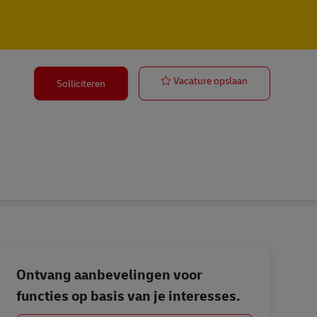
Lkw Fahrer - 
Vacature opslaan
Solliciteren
Ontvang aanbevelingen voor
functies op basis van je interesses.