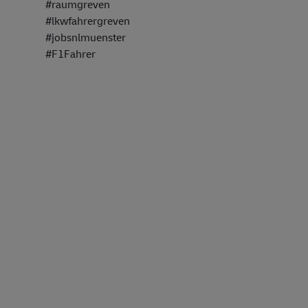
#raumgreven
#lkwfahrergreven
#jobsnlmuenster
#F1Fahrer