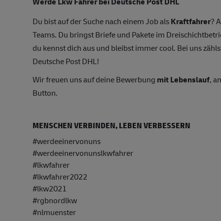
Werde Lkw Fahrer bei Deutsche Post DHL
Du bist auf der Suche nach einem Job als
Kraftfahrer
? A
Teams. Du bringst Briefe und Pakete im Dreischichtbetri
du kennst dich aus und bleibst immer cool. Bei uns zählst
Deutsche Post DHL!
Wir freuen uns auf deine Bewerbung
mit Lebenslauf
, a
Button.
MENSCHEN VERBINDEN, LEBEN VERBESSERN
#werdeeinervonuns
#werdeeinervonunslkwfahrer
#lkwfahrer
#lkwfahrer2022
#lkw2021
#rgbnordlkw
#nlmuenster