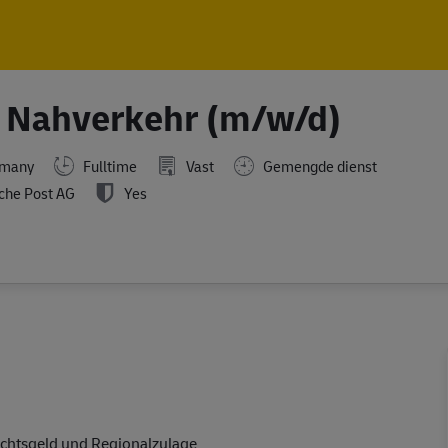
Skip to main content
Skip to main content
im Nahverkehr (m/w/d)
rmany
Fulltime
Vast
Gemengde dienst
che Post AG
Yes
chtsgeld und Regionalzulage