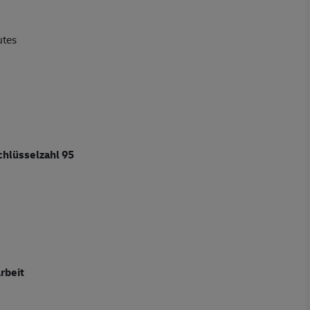
utes
chlüsselzahl 95
rbeit