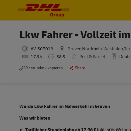
-
-
Lkw Fahrer - Vollzeit 
AV-307019
Greven,Nordrhein-Westfalen,Ge
17.96
38.5
Post & Parcel
Deuts
Vacaturelink kopiëren
Share
Werde Lkw Fahrer im Nahverkehr in Greven
Was wir bieten
Tariflicher Stundenlohn ab 17,96 €
inkl. 50% Weihna