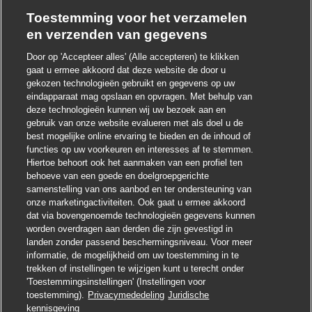
gemäß Tarifvertrag und
Toestemming voor het verzamelen
pünktliche Gehaltszahlungen
en verzenden van gegevens
Möglichkeit der
Sprachförderung
Door op 'Accepteer alles' (Alle accepteren) te klikken
gaat u ermee akkoord dat deze website de door u
Möglichkeit der
Auszahlung von Überstunden
gekozen technologieën gebruikt en gegevens op uw
und
zusätzlichen Vergütung
durch bspw.
eindapparaat mag opslaan en opvragen. Met behulp van
deze technologieën kunnen wij uw bezoek aan en
freiwillige Rufbereitschaft
gebruik van onze website evalueren met als doel u de
Kostenlose
Bereitstellung von
best mogelijke online ervaring te bieden en de inhoud of
functies op uw voorkeuren en interesses af te stemmen.
hochwertiger Arbeitskleidung
Hiertoe behoort ook het aanmaken van een profiel ten
behoeve van een goede en doelgroepgerichte
Ausführliche Einweisung (bezahlt)
– wir machen
samenstelling van ons aanbod en ter ondersteuning van
onze marketingactiviteiten. Ook gaat u ermee akkoord
dich fit für die Zustellung
Chatbot-m
Hoi ! Heb je interesse in deze baan?
dat via bovengenoemde technologieën gegevens kunnen
Unbefristete Übernahme
und
worden overdragen aan derden die zijn gevestigd in
Ik ben geïnteresseerd
landen zonder passend beschermingsniveau. Voor meer
Entwicklungsmöglichkeiten
(bspw.
informatie, de mogelijkheid om uw toestemming in te
Soortgelijke banen zoeken
Standortleiter) bei guten Leistungen und offenen
trekken of instellingen te wijzigen kunt u terecht onder
'Toestemmingsinstellingen' (Instellingen voor
Positionen
möglich
toestemming).
Privacymededeling
Juridische
Solliciteren
kennisgeving