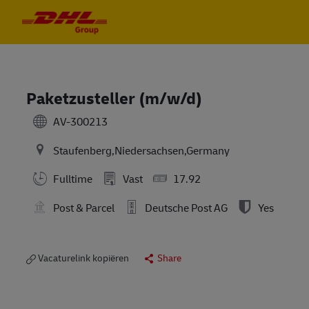
Skip to main content
Skip to main content
-
-
Paketzusteller (m/w/d)
AV-300213
Staufenberg,Niedersachsen,Germany
Fulltime
Vast
17.92
Post & Parcel
Deutsche Post AG
Yes
Vacaturelink kopiëren
Share