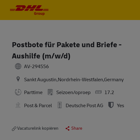
Skip to main content
Skip to main content
-
-
Postbote für Pakete und Briefe -
Aushilfe (m/w/d)
AV-294556
Sankt Augustin,Nordrhein-Westfalen,Germany
Parttime
Seizoen/oproep
17.2
Post & Parcel
Deutsche Post AG
Yes
Vacaturelink kopiëren
Share