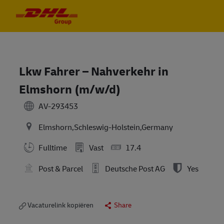
Skip to main content
Skip to main content
-
-
Lkw Fahrer – Nahverkehr in
Elmshorn (m/w/d)
AV-293453
Elmshorn,Schleswig-Holstein,Germany
Fulltime
Vast
17.4
Post & Parcel
Deutsche Post AG
Yes
Vacaturelink kopiëren
Share