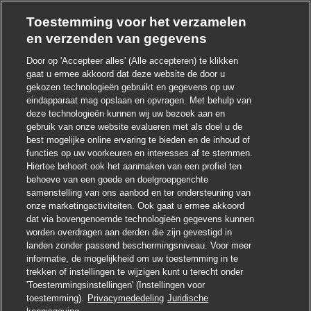
Toestemming voor het verzamelen
en verzenden van gegevens
Door op 'Accepteer alles' (Alle accepteren) te klikken
gaat u ermee akkoord dat deze website de door u
Chatbot-melding sluite
Hoi ! Heb je interesse in deze baan?
gekozen technologieën gebruikt en gegevens op uw
eindapparaat mag opslaan en opvragen. Met behulp van
deze technologieën kunnen wij uw bezoek aan en
Ik ben geïnteresseerd
gebruik van onze website evalueren met als doel u de
best mogelijke online ervaring te bieden en de inhoud of
Soortgelijke banen zoeken
functies op uw voorkeuren en interesses af te stemmen.
Hiertoe behoort ook het aanmaken van een profiel ten
behoeve van een goede en doelgroepgerichte
samenstelling van ons aanbod en ter ondersteuning van
onze marketingactiviteiten. Ook gaat u ermee akkoord
dat via bovengenoemde technologieën gegevens kunnen
worden overdragen aan derden die zijn gevestigd in
landen zonder passend beschermingsniveau. Voor meer
informatie, de mogelijkheid om uw toestemming in te
trekken of instellingen te wijzigen kunt u terecht onder
'Toestemmingsinstellingen' (Instellingen voor
toestemming).
Privacymededeling
Juridische
Solliciteren