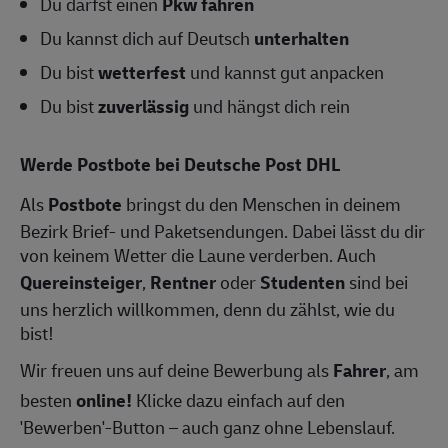
Du darfst einen
Pkw fahren
Du kannst dich auf Deutsch
unterhalten
Du bist
wetterfest
und kannst gut anpacken
Du bist
zuverlässig
und hängst dich rein
Werde Postbote bei Deutsche Post DHL
Als
Postbote
bringst du den Menschen in deinem
Bezirk Brief- und Paketsendungen. Dabei lässt du dir
von keinem Wetter die Laune verderben. Auch
Quereinsteiger
,
Rentner
oder
Studenten
sind bei
uns herzlich willkommen, denn du zählst, wie du
bist!
Wir freuen uns auf deine Bewerbung als
Fahrer
, am
besten
online!
Klicke dazu einfach auf den
'Bewerben'-Button – auch ganz ohne Lebenslauf.