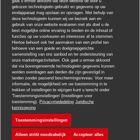
gaat u ermee akkoord dat deze website de door u
Chatbot-melding sluite
Hoi ! Heb je interesse in deze baan?
gekozen technologieën gebruikt en gegevens op uw
eindapparaat mag opslaan en opvragen. Met behulp van
deze technologieën kunnen wij uw bezoek aan en
Ik ben geïnteresseerd
gebruik van onze website evalueren met als doel u de
best mogelijke online ervaring te bieden en de inhoud of
Soortgelijke banen zoeken
functies op uw voorkeuren en interesses af te stemmen.
Hiertoe behoort ook het aanmaken van een profiel ten
behoeve van een goede en doelgroepgerichte
samenstelling van ons aanbod en ter ondersteuning van
onze marketingactiviteiten. Ook gaat u ermee akkoord
dat via bovengenoemde technologieën gegevens kunnen
worden overdragen aan derden die zijn gevestigd in
landen zonder passend beschermingsniveau. Voor meer
informatie, de mogelijkheid om uw toestemming in te
trekken of instellingen te wijzigen kunt u terecht onder
'Toestemmingsinstellingen' (Instellingen voor
toestemming).
Privacymededeling
Juridische
Solliciteren
kennisgeving
Toestemmingsinstellingen
Postbote für Pakete un
Vacature opslaan
Alleen strikt noodzakelijk
Accepteer alles