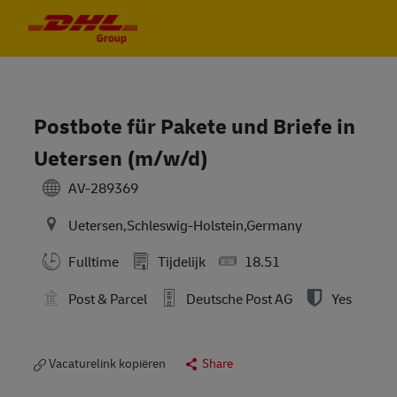
Skip to main content
Skip to main content
-
-
Postbote für Pakete und Briefe in
Uetersen (m/w/d)
AV-289369
Uetersen,Schleswig-Holstein,Germany
Fulltime
Tijdelijk
18.51
Post & Parcel
Deutsche Post AG
Yes
Vacaturelink kopiëren
Share