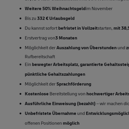
Weitere 50% Weihnachtsgeld
im November
Bis zu
332 € Urlaubsgeld
Du kannst sofort
befristet in Vollzeit
starten,
mit 38,
Erstvertrag von
3 Monaten
Möglichkeit der
Auszahlung von Überstunden
und
z
Rufbereitschaft
Ein
bewegter Arbeitsplatz, garantierte Gehaltsste
pünktliche Gehaltszahlungen
Möglichkeit der
Sprachförderung
Kostenlose
Bereitstellung von
hochwertiger Arbeit
Ausführliche Einweisung (bezahlt)
– wir machen dich
Unbefristete Übernahme
und
Entwicklungsmöglic
offenen Positionen
möglich