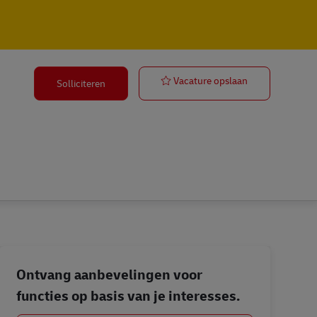
Postbote für 
Vacature opslaan
Solliciteren
Ontvang aanbevelingen voor
functies op basis van je interesses.