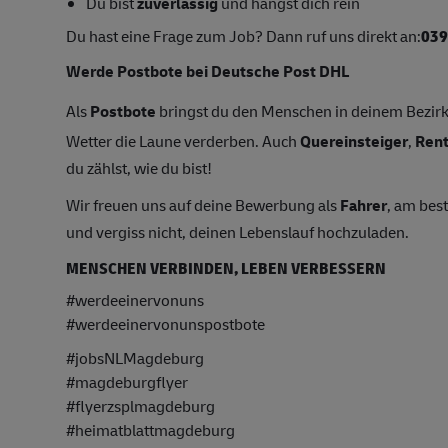
Du bist
zuverlässig
und hängst dich rein
Du hast eine Frage zum Job? Dann ruf uns direkt an:
039
Werde Postbote bei Deutsche Post DHL
Als
Postbote
bringst du den Menschen in deinem Bezirk 
Wetter die Laune verderben. Auch
Quereinsteiger
,
Ren
du zählst, wie du bist!
Wir freuen uns auf deine Bewerbung als
Fahrer
, am bes
und vergiss nicht, deinen Lebenslauf hochzuladen.
MENSCHEN VERBINDEN, LEBEN VERBESSERN
#werdeeinervonuns
#werdeeinervonunspostbote
#jobsNLMagdeburg
#magdeburgflyer
#flyerzsplmagdeburg
#heimatblattmagdeburg