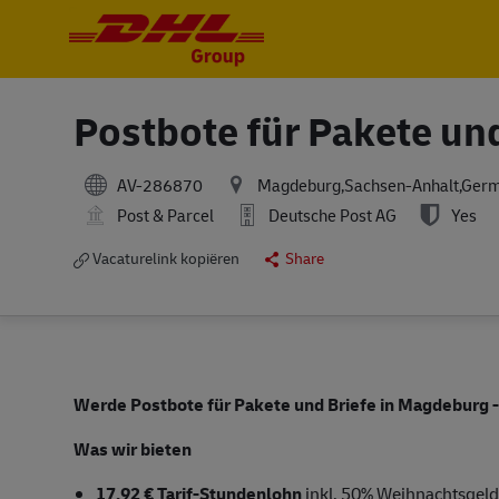
-
-
Postbote für Pakete un
AV-286870
Magdeburg,Sachsen-Anhalt,Ger
Post & Parcel
Deutsche Post AG
Yes
Vacaturelink kopiëren
Share
Werde Postbote für Pakete und Briefe in Magdeburg 
Was wir bieten
17,92 € Tarif-Stundenlohn
inkl. 50% Weihnachtsgel