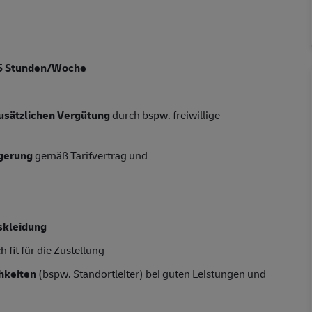
5
Stunden/Woche
usätzlichen Vergütung
durch bspw. freiwillige
igerung
gemäß Tarifvertrag und
skleidung
 fit für die Zustellung
hkeiten
(bspw. Standortleiter) bei guten Leistungen und