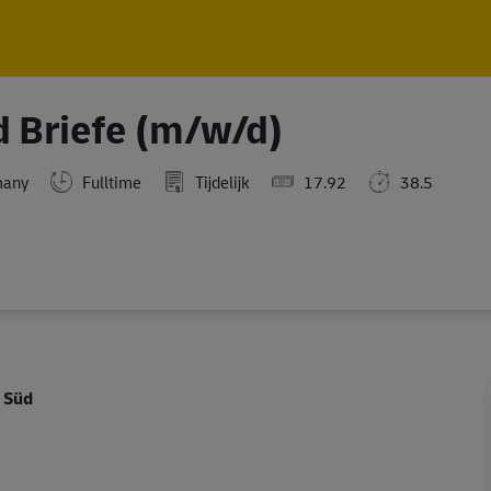
Skip to main content
Skip to main content
d Briefe (m/w/d)
many
Fulltime
Tijdelijk
17.92
38.5
- Süd
d