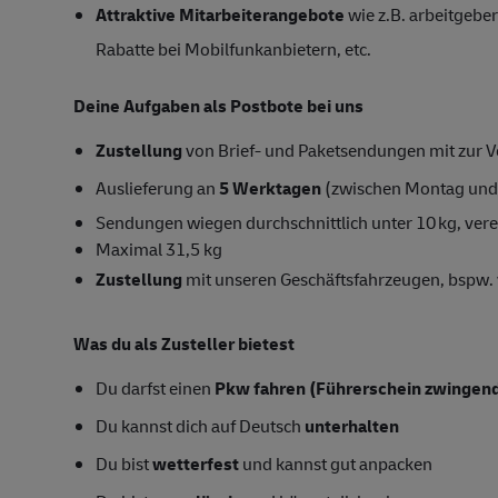
Attraktive Mitarbeiterangebote
wie z.B. arbeitgeber
Rabatte bei Mobilfunkanbietern, etc.
Deine Aufgaben als Postbote bei uns
Zustellung
von Brief- und Paketsendungen mit zur Ve
Auslieferung an
5 Werktagen
(zwischen Montag und
Sendungen wiegen durchschnittlich unter 10 kg, vere
Maximal 31,5 kg
Zustellung
mit unseren Geschäftsfahrzeugen, bspw. 
Was du als Zusteller bietest
Du darfst einen
Pkw fahren (Führerschein zwingend
Du kannst dich auf Deutsch
unterhalten
Du bist
wetterfest
und kannst gut anpacken