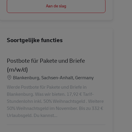
Aan de slag
Soortgelijke functies
Postbote für Pakete und Briefe
(m/w/d)
Locatie
Blankenburg, Sachsen-Anhalt, Germany
Werde Postbote für Pakete und Briefe in
Blankenburg. Was wir bieten. 17,92 € Tarif-
Stundenlohn inkl. 50% Weihnachtsgeld . Weitere
50% Weihnachtsgeld im November. Bis zu 332 €
Urlaubsgeld. Du kannst...