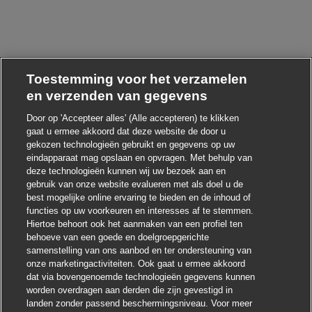
Toestemming voor het verzamelen
en verzenden van gegevens
Door op 'Accepteer alles' (Alle accepteren) te klikken
gaat u ermee akkoord dat deze website de door u
gekozen technologieën gebruikt en gegevens op uw
Chatbot-melding sluit
Hoi ! Heb je interesse in deze baan?
eindapparaat mag opslaan en opvragen. Met behulp van
deze technologieën kunnen wij uw bezoek aan en
gebruik van onze website evalueren met als doel u de
Ik ben geïnteresseerd
best mogelijke online ervaring te bieden en de inhoud of
functies op uw voorkeuren en interesses af te stemmen.
Soortgelijke banen zoeken
Hiertoe behoort ook het aanmaken van een profiel ten
behoeve van een goede en doelgroepgerichte
samenstelling van ons aanbod en ter ondersteuning van
onze marketingactiviteiten. Ook gaat u ermee akkoord
dat via bovengenoemde technologieën gegevens kunnen
worden overdragen aan derden die zijn gevestigd in
landen zonder passend beschermingsniveau. Voor meer