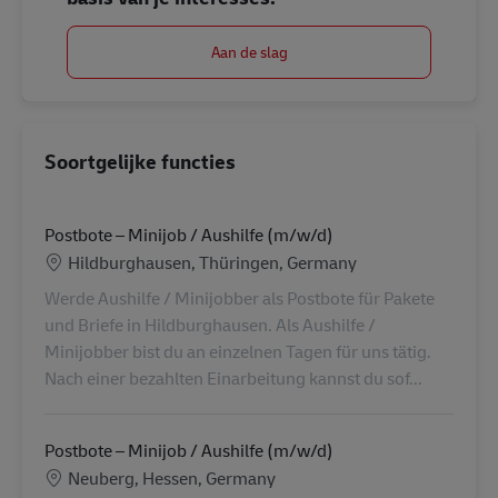
Aan de slag
Soortgelijke functies
Postbote – Minijob / Aushilfe (m/w/d)
Locatie
Hildburghausen, Thüringen, Germany
Werde Aushilfe / Minijobber als Postbote für Pakete
und Briefe in Hildburghausen. Als Aushilfe /
Minijobber bist du an einzelnen Tagen für uns tätig.
Nach einer bezahlten Einarbeitung kannst du sof...
Postbote – Minijob / Aushilfe (m/w/d)
Locatie
Neuberg, Hessen, Germany