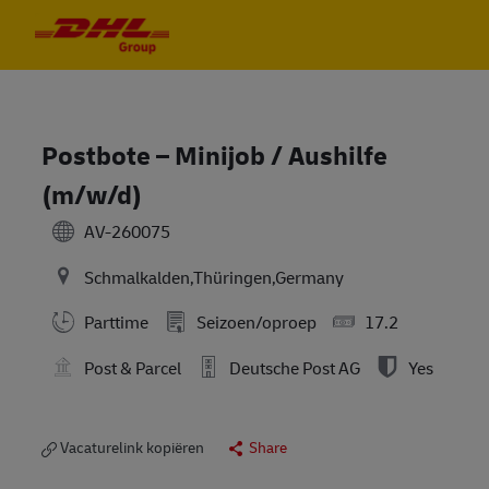
Skip to main content
Skip to main content
-
-
Postbote – Minijob / Aushilfe
(m/w/d)
AV-260075
Schmalkalden,Thüringen,Germany
Parttime
Seizoen/oproep
17.2
Post & Parcel
Deutsche Post AG
Yes
Vacaturelink kopiëren
Share