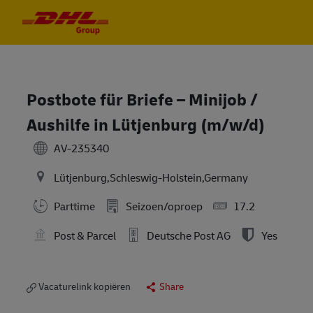
Skip to main content
Skip to main content
-
-
Postbote für Briefe – Minijob /
Aushilfe in Lütjenburg (m/w/d)
AV-235340
Lütjenburg,Schleswig-Holstein,Germany
Parttime
Seizoen/oproep
17.2
Post & Parcel
Deutsche Post AG
Yes
Vacaturelink kopiëren
Share