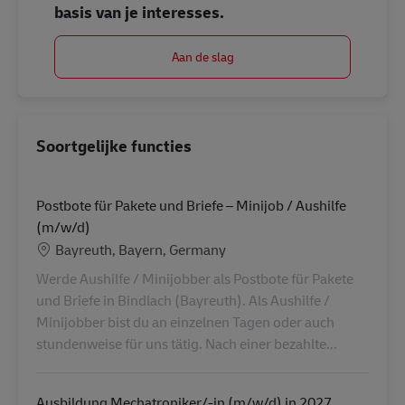
basis van je interesses.
Aan de slag
Soortgelijke functies
Postbote für Pakete und Briefe – Minijob / Aushilfe
(m/w/d)
Locatie
Bayreuth, Bayern, Germany
Werde Aushilfe / Minijobber als Postbote für Pakete
und Briefe in Bindlach (Bayreuth). Als Aushilfe /
Minijobber bist du an einzelnen Tagen oder auch
stundenweise für uns tätig. Nach einer bezahlte...
Ausbildung Mechatroniker/-in (m/w/d) in 2027