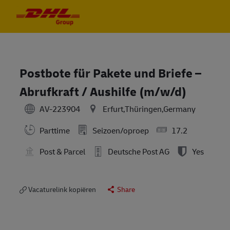
Skip to main content
Skip to main content
-
-
Postbote für Pakete und Briefe –
Abrufkraft / Aushilfe (m/w/d)
AV-223904
Erfurt,Thüringen,Germany
Parttime
Seizoen/oproep
17.2
Post & Parcel
Deutsche Post AG
Yes
Vacaturelink kopiëren
Share