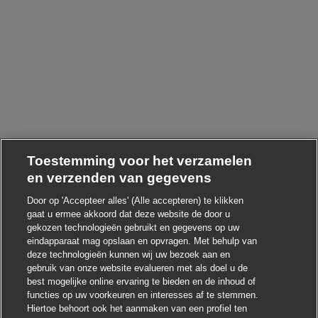
Toestemming voor het verzamelen
en verzenden van gegevens
Door op 'Accepteer alles' (Alle accepteren) te klikken
gaat u ermee akkoord dat deze website de door u
gekozen technologieën gebruikt en gegevens op uw
Chatbot-melding sluite
Hoi ! Heb je interesse in deze baan?
eindapparaat mag opslaan en opvragen. Met behulp van
deze technologieën kunnen wij uw bezoek aan en
Ik ben geïnteresseerd
gebruik van onze website evalueren met als doel u de
best mogelijke online ervaring te bieden en de inhoud of
Soortgelijke banen zoeken
functies op uw voorkeuren en interesses af te stemmen.
Hiertoe behoort ook het aanmaken van een profiel ten