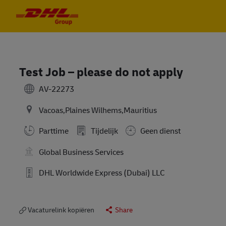
Skip to main content
Skip to main content
-
-
Test Job – please do not apply
AV-22273
Vacoas,Plaines Wilhems,Mauritius
Parttime
Tijdelijk
Geen dienst
Global Business Services
DHL Worldwide Express (Dubai) LLC
Vacaturelink kopiëren
Share