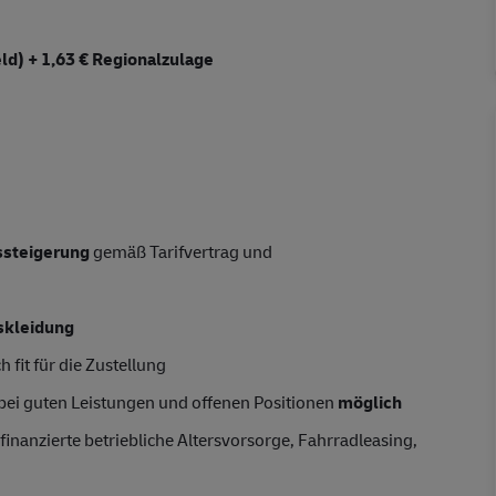
d) + 1,63 € Regionalzulage
tssteigerung
gemäß Tarifvertrag und
skleidung
 fit für die Zustellung
 bei guten Leistungen und offenen Positionen
möglich
finanzierte betriebliche Altersvorsorge, Fahrradleasing,