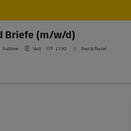
Skip to main content
Skip to main content
d Briefe (m/w/d)
Fulltime
Vast
17.92
Post & Parcel