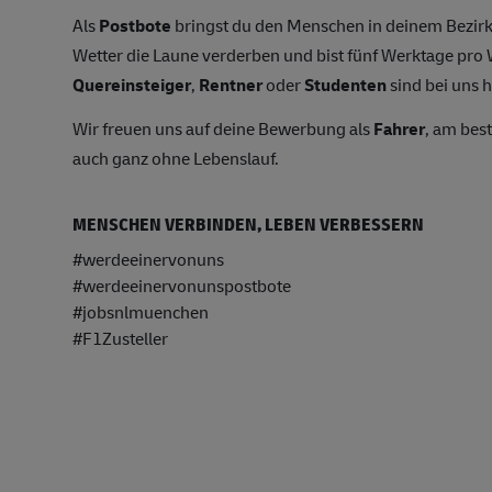
Als
Postbote
bringst du den Menschen in deinem Bezirk
Wetter die Laune verderben und bist fünf Werktage pr
Quereinsteiger
,
Rentner
oder
Studenten
sind bei uns h
Wir freuen uns auf deine Bewerbung als
Fahrer
, am bes
auch ganz ohne Lebenslauf.
MENSCHEN VERBINDEN, LEBEN VERBESSERN
#werdeeinervonuns
#werdeeinervonunspostbote
#jobsnlmuenchen
#F1Zusteller