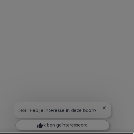
Chatbot-meldi
Hoi ! Heb je interesse in deze baan?
Ik ben geïnteresseerd