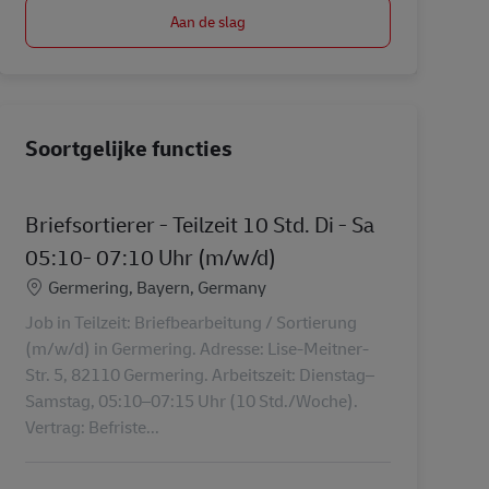
Aan de slag
Soortgelijke functies
Briefsortierer - Teilzeit 10 Std. Di - Sa
05:10- 07:10 Uhr (m/w/d)
Locatie
Germering, Bayern, Germany
Job in Teilzeit: Briefbearbeitung / Sortierung
(m/w/d) in Germering. Adresse: Lise-Meitner-
Str. 5, 82110 Germering. Arbeitszeit: Dienstag–
Samstag, 05:10–07:15 Uhr (10 Std./Woche).
Vertrag: Befriste...