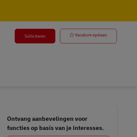
Postbote für 
Vacature opslaan
Solliciteren
Ontvang aanbevelingen voor
functies op basis van je interesses.