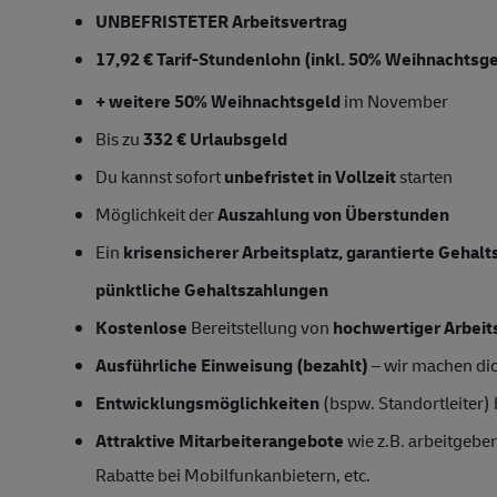
UNBEFRISTETER
Arbeitsvertrag
17,92 € Tarif-Stundenlohn
(
inkl. 50%
Weihnachtsgel
+ weitere 50% Weihnachtsgeld
im November
Bis zu
332 € Urlaubsgeld
Du kannst sofort
unbefristet in Vollzeit
starten
Möglichkeit der
Auszahlung von Überstunden
Ein
krisensicherer Arbeitsplatz, garantierte Gehal
pünktliche Gehaltszahlungen
Kostenlose
Bereitstellung von
hochwertiger Arbeit
Ausführliche Einweisung (bezahlt)
– wir machen dich
Entwicklungsmöglichkeiten
(bspw. Standortleiter)
Attraktive Mitarbeiterangebote
wie z.B. arbeitgeber
Rabatte bei Mobilfunkanbietern, etc.